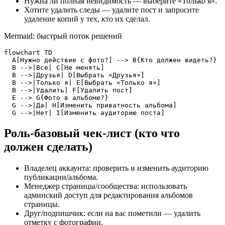
Нужна ли полная невидимость — выберите «Только я».
Хотите удалить следы — удалите пост и запросите
удаление копий у тех, кто их сделал.
Mermaid: быстрый поток решений
flowchart TD

  A[Нужно действие с фото?] --> B{Кто должен видеть?}

  B -->|Все| C[Не менять]

  B -->|Друзья| D[Выбрать «Друзья»]

  B -->|Только я| E[Выбрать «Только я»]

  B -->|Удалить| F[Удалить пост]

  E --> G{Фото в альбоме?}

  G -->|Да| H[Изменить приватность альбома]

  G -->|Нет| I[Изменить аудиторию поста]
Роль‑базовый чек‑лист (кто что
должен сделать)
Владелец аккаунта: проверить и изменить аудиторию
публикации/альбома.
Менеджер страницы/сообщества: использовать
админский доступ для редактирования альбомов
страницы.
Друг/подпишчик: если на вас пометили — удалить
отметку с фотографии.