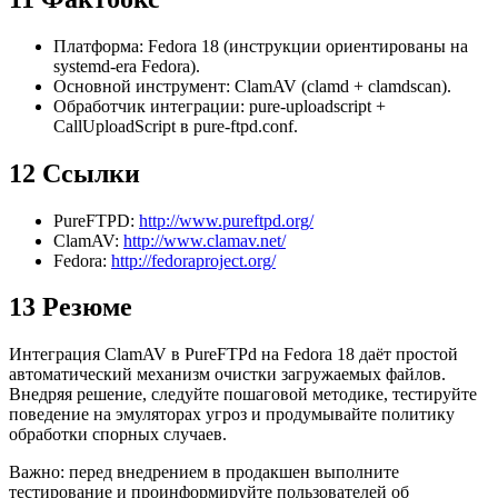
Платформа: Fedora 18 (инструкции ориентированы на
systemd-era Fedora).
Основной инструмент: ClamAV (clamd + clamdscan).
Обработчик интеграции: pure-uploadscript +
CallUploadScript в pure-ftpd.conf.
12 Ссылки
PureFTPD:
http://www.pureftpd.org/
ClamAV:
http://www.clamav.net/
Fedora:
http://fedoraproject.org/
13 Резюме
Интеграция ClamAV в PureFTPd на Fedora 18 даёт простой
автоматический механизм очистки загружаемых файлов.
Внедряя решение, следуйте пошаговой методике, тестируйте
поведение на эмуляторах угроз и продумывайте политику
обработки спорных случаев.
Важно: перед внедрением в продакшен выполните
тестирование и проинформируйте пользователей об