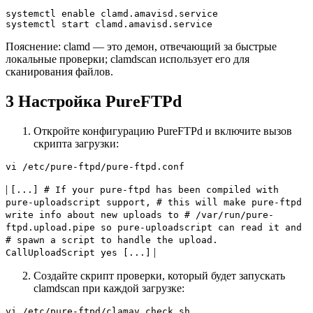
systemctl enable clamd.amavisd.service  

systemctl start clamd.amavisd.service
Пояснение: clamd — это демон, отвечающий за быстрые
локальные проверки; clamdscan использует его для
сканирования файлов.
3 Настройка PureFTPd
Откройте конфигурацию PureFTPd и включите вызов
скрипта загрузки:
vi /etc/pure-ftpd/pure-ftpd.conf
|
[...] # If your pure-ftpd has been compiled with
pure-uploadscript support, # this will make pure-ftpd
write info about new uploads to # /var/run/pure-
ftpd.upload.pipe so pure-uploadscript can read it and
# spawn a script to handle the upload.
|
CallUploadScript yes [...]
Создайте скрипт проверки, который будет запускать
clamdscan при каждой загрузке:
vi /etc/pure-ftpd/clamav_check.sh