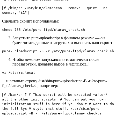
|
#!/bin/sh /usr/bin/clamdscan --remove --quiet --no-
|
summary "$1"
Сделайте скрипт исполняемым:
chmod 755 /etc/pure-ftpd/clamav_check.sh
Запустите pure-uploadscript в фоновом режиме — он
будет читать данные о загрузках и вызывать ваш скрипт:
pure-uploadscript -B -r /etc/pure-ftpd/clamav_check.sh
Чтобы демоном запускался автоматически после
перезагрузки, добавьте вызов в /etc/rc.local:
vi /etc/rc.local
…и вставьте строку /usr/sbin/pure-uploadscript -B -r /etc/pure-
ftpd/clamav_check.sh, например:
|
#!/bin/sh # # This script will be executed *after*
all the other init scripts. # You can put your own
initialization stuff in here if you don't # want to do
the full Sys V style init stuff. /usr/sbin/pure-
uploadscript -B -r /etc/pure-ftpd/clamav_check.sh