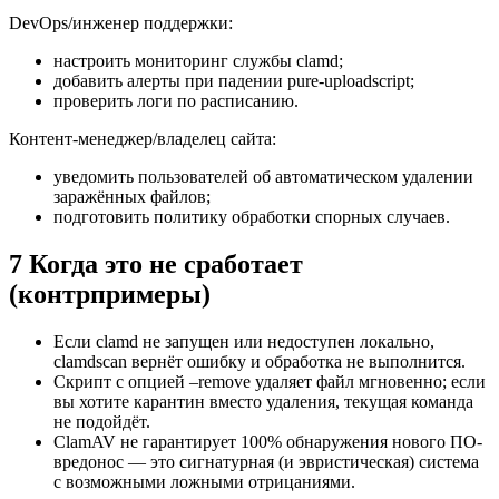
DevOps/инженер поддержки:
настроить мониторинг службы clamd;
добавить алерты при падении pure-uploadscript;
проверить логи по расписанию.
Контент-менеджер/владелец сайта:
уведомить пользователей об автоматическом удалении
заражённых файлов;
подготовить политику обработки спорных случаев.
7 Когда это не сработает
(контрпримеры)
Если clamd не запущен или недоступен локально,
clamdscan вернёт ошибку и обработка не выполнится.
Скрипт с опцией –remove удаляет файл мгновенно; если
вы хотите карантин вместо удаления, текущая команда
не подойдёт.
ClamAV не гарантирует 100% обнаружения нового ПО-
вредонос — это сигнатурная (и эвристическая) система
с возможными ложными отрицаниями.