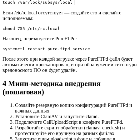
|
touch /var/lock/subsys/local
Если /etc/rc.local отсутствует — создайте его и сделайте
исполняемым:
chmod 755 /etc/rc.local
Наконец, перезапустите PureFTPd:
systemctl restart pure-ftpd.service
После этого при каждой загрузке через PureFTPd файл будет
автоматически просканирован, и при обнаружении сигнатуры
вредоносного ПО он будет удалён.
4 Мини-методика внедрения
(пошаговая)
Создайте резервную копию конфигураций PureFTPd и
важных данных.
Установите ClamAV и запустите clamd.
Подключите CallUploadScript в конфиге PureFTPd.
Разработайте скрипт обработки (clamav_check.sh) и
протестируйте его вручную на разных файлах.
Запустите pure-uploadscript в фоне и добавьте в