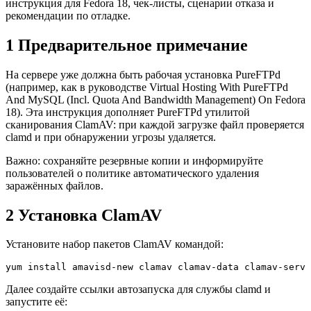
инструкция для Fedora 18, чек-листы, сценарии отказа и
рекомендации по отладке.
1 Предварительное примечание
На сервере уже должна быть рабочая установка PureFTPd
(например, как в руководстве Virtual Hosting With PureFTPd
And MySQL (Incl. Quota And Bandwidth Management) On Fedora
18). Эта инструкция дополняет PureFTPd утилитой
сканирования ClamAV: при каждой загрузке файл проверяется
clamd и при обнаружении угрозы удаляется.
Важно: сохраняйте резервные копии и информируйте
пользователей о политике автоматического удаления
заражённых файлов.
2 Установка ClamAV
Установите набор пакетов ClamAV командой:
yum install amavisd-new clamav clamav-data clamav-serve
Далее создайте ссылки автозапуска для службы clamd и
запустите её: