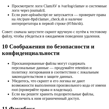
Просмотрите логи ClamAV в /var/log/clamav и системные
логи через journalctl.
Если pure-uploadscript не запускается — проверьте права
на /etc/pure-ftpd/clamav_check.sh и наличие
интерпретатора в первой строке (#!/bin/sh).
Совет: сначала запустите скрипт вручную с путём к тестовому
файлу, чтобы убедиться в ожидаемом поведении удаления.
10 Соображения по безопасности и
конфиденциальности
Просканированные файлы могут содержать
персональные данные — продумайте retention и
политику логирования в соответствии с локальным
законодательством о защите данных.
Убедитесь, что скрипт и его логика не дают
возможности выполнения произвольного кода от имени
root (проверяйте права и владельца).
Если вы решите хранить подозрительные файлы,
обеспечить к ним ограниченный доступ.
11 Фактбокс