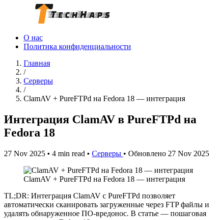
О нас
Политика конфиденциальности
Главная
/
Серверы
/
ClamAV + PureFTPd на Fedora 18 — интеграция
Интеграция ClamAV в PureFTPd на
Fedora 18
27 Nov 2025
•
4 min read
•
Серверы
•
Обновлено 27 Nov 2025
ClamAV + PureFTPd на Fedora 18 — интеграция
TL;DR: Интеграция ClamAV с PureFTPd позволяет
автоматически сканировать загруженные через FTP файлы и
удалять обнаруженное ПО-вредонос. В статье — пошаговая