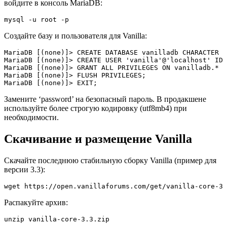
войдите в консоль MariaDB:
mysql -u root -p
Создайте базу и пользователя для Vanilla:
MariaDB [(none)]> CREATE DATABASE vanilladb CHARACTER S
MariaDB [(none)]> CREATE USER 'vanilla'@'localhost' IDE
MariaDB [(none)]> GRANT ALL PRIVILEGES ON vanilladb.* T
MariaDB [(none)]> FLUSH PRIVILEGES;

MariaDB [(none)]> EXIT;
Замените ‘password’ на безопасный пароль. В продакшене
используйте более строгую кодировку (utf8mb4) при
необходимости.
Скачивание и размещение Vanilla
Скачайте последнюю стабильную сборку Vanilla (пример для
версии 3.3):
wget https://open.vanillaforums.com/get/vanilla-core-3.
Распакуйте архив:
unzip vanilla-core-3.3.zip