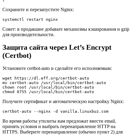
Сохраните и перезапустите Nginx:
systemctl restart nginx
Совет: в продакшне добавьте механизмы кэширования и gzip
для производительности.
Защита сайта через Let’s Encrypt
(Certbot)
Установите certbot-auto и сделайте его исполняемым:
wget https://dl.eff.org/certbot-auto

mv certbot-auto /usr/local/bin/certbot-auto

chown root /usr/local/bin/certbot-auto

chmod 0755 /usr/local/bin/certbot-auto
Получите сертификат и автоматическую настройку Nginx:
certbot-auto --nginx -d vanilla.linuxbuz.com
Во время работы утилиты вам предложат ввести email,
принять условия и выбрать перенаправление HTTP на
HTTPS. Выберите перенаправление (обычно пункт 2) для