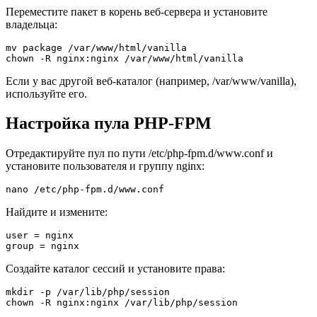
Переместите пакет в корень веб-сервера и установите
владельца:
mv package /var/www/html/vanilla

chown -R nginx:nginx /var/www/html/vanilla
Если у вас другой веб-каталог (например, /var/www/vanilla),
используйте его.
Настройка пула PHP-FPM
Отредактируйте пул по пути /etc/php-fpm.d/www.conf и
установите пользователя и группу nginx:
nano /etc/php-fpm.d/www.conf
Найдите и измените:
user = nginx

group = nginx
Создайте каталог сессий и установите права:
mkdir -p /var/lib/php/session

chown -R nginx:nginx /var/lib/php/session