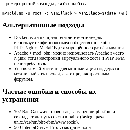
Пример простой команды для бэкапа базы:
mysqldump -u root -p vanilladb > vanilladb-$(date +%F).
Альтернативные подходы
Docker: если вы предпочитаете контейнеры,
используйте официальные/сообщественные образы
PHP+Nginx+MariaDB для упрощённого развёртывания.
Apache + mod_php: можно использовать Apache вместо
Nginx, тогда настройки виртуального хоста и PHP-FPM
не потребуются.
Управляемый хостинг: для минимизации поддержки
можно выбрать провайдера с преднастроенным
форумом.
Частые ошибки и способы их
устранения
502 Bad Gateway: проверьте, запущен ли php-fpm и
совпадает ли путь сокета в nginx (fastcgi_pass
unix:/var/run/php-fpm/www.sock;).
500 Internal Server Error: смотрите логи