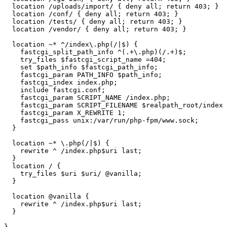
  location /uploads/import/ { deny all; return 403; }

  location /conf/ { deny all; return 403; }

  location /tests/ { deny all; return 403; }

  location /vendor/ { deny all; return 403; }

  location ~* ^/index\.php(/|$) {

    fastcgi_split_path_info ^(.+\.php)(/.+)$;

    try_files $fastcgi_script_name =404;

    set $path_info $fastcgi_path_info;

    fastcgi_param PATH_INFO $path_info;

    fastcgi_index index.php;

    include fastcgi.conf;

    fastcgi_param SCRIPT_NAME /index.php;

    fastcgi_param SCRIPT_FILENAME $realpath_root/index.
    fastcgi_param X_REWRITE 1;

    fastcgi_pass unix:/var/run/php-fpm/www.sock;

  }

  location ~* \.php(/|$) {

    rewrite ^ /index.php$uri last;

  }

  location / {

    try_files $uri $uri/ @vanilla;

  }

  location @vanilla {

    rewrite ^ /index.php$uri last;

  }

}