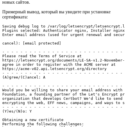
новых сайтов.
Примерный вывод, который вы увидите при установке
сертификата:
Saving debug log to /var/log/letsencrypt/letsencrypt.lo
Plugins selected: Authenticator nginx, Installer nginx

Enter email address (used for urgent renewal and securi
cancel): [email protected]

- - - - - - - - - - - - - - - - - - - - - - - - - - - -
Please read the Terms of Service at

https://letsencrypt.org/documents/LE-SA-v1.2-November-1
agree in order to register with the ACME server at

https://acme-v02.api.letsencrypt.org/directory

- - - - - - - - - - - - - - - - - - - - - - - - - - - -
(A)gree/(C)ancel: A

- - - - - - - - - - - - - - - - - - - - - - - - - - - -
Would you be willing to share your email address with t
Foundation, a founding partner of the Let's Encrypt pro
organization that develops Certbot? We'd like to send y
encrypting the web, EFF news, campaigns, and ways to su
- - - - - - - - - - - - - - - - - - - - - - - - - - - -
(Y)es/(N)o: Y

Obtaining a new certificate

Performing the following challenges:
