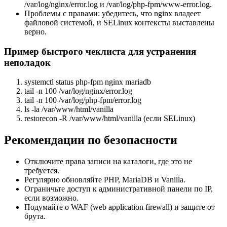
/var/log/nginx/error.log и /var/log/php-fpm/www-error.log.
Проблемы с правами: убедитесь, что nginx владеет
файловой системой, и SELinux контексты выставлены
верно.
Пример быстрого чеклиста для устранения
неполадок
systemctl status php-fpm nginx mariadb
tail -n 100 /var/log/nginx/error.log
tail -n 100 /var/log/php-fpm/error.log
ls -la /var/www/html/vanilla
restorecon -R /var/www/html/vanilla (если SELinux)
Рекомендации по безопасности
Отключите права записи на каталоги, где это не
требуется.
Регулярно обновляйте PHP, MariaDB и Vanilla.
Ограничьте доступ к административной панели по IP,
если возможно.
Подумайте о WAF (web application firewall) и защите от
брута.