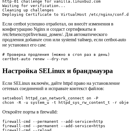
http-01 challenge for vanilla.linuxbuz.com

Waiting for verification...

Cleaning up challenges

Deploying Certificate to VirtualHost /etc/nginx/conf.d/
Если certbot успешно отработал, он внесёт изменения в
конфигурацию Nginx и создаст сертификаты в
/etc/letsencrypt/live/ваш_домен/. Для автоматического
продления добавьте cron или systemd таймер, если certbot-auto
не установил его сам:
# Проверка продления (можно в cron раз в день)

certbot-auto renew --dry-run
Настройка SELinux и брандмауэра
Если SELinux включён, дайте httpd право на установление
сетевых соединений и исправьте контекст файлов:
setsebool httpd_can_network_connect on -P

chcon -R -u system_u -t httpd_sys_rw_content_t -r objec
Откройте порты в firewalld:
firewall-cmd --permanent --add-service=http

firewall-cmd --permanent --add-service=https

firewall-cmd --reload