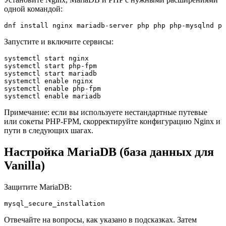
одной командой:
dnf install nginx mariadb-server php php php-mysqlnd ph
Запустите и включите сервисы:
systemctl start nginx

systemctl start php-fpm

systemctl start mariadb

systemctl enable nginx

systemctl enable php-fpm

systemctl enable mariadb
Примечание: если вы используете нестандартные путевые
или сокеты PHP-FPM, скорректируйте конфигурацию Nginx и
пути в следующих шагах.
Настройка MariaDB (база данных для
Vanilla)
Защитите MariaDB:
mysql_secure_installation
Отвечайте на вопросы, как указано в подсказках. Затем