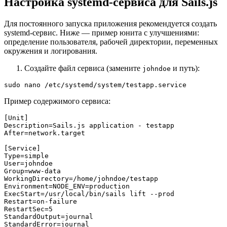
Настройка systemd‑сервиса для Sails.js
Для постоянного запуска приложения рекомендуется создать
systemd‑сервис. Ниже — пример юнита с улучшениями:
определение пользователя, рабочей директории, переменных
окружения и логирования.
Создайте файл сервиса (замените
и путь):
johndoe
sudo nano /etc/systemd/system/testapp.service
Пример содержимого сервиса:
[Unit]

Description=Sails.js application - testapp

After=network.target

[Service]

Type=simple

User=johndoe

Group=www-data

WorkingDirectory=/home/johndoe/testapp

Environment=NODE_ENV=production

ExecStart=/usr/local/bin/sails lift --prod

Restart=on-failure

RestartSec=5

StandardOutput=journal

StandardError=journal
