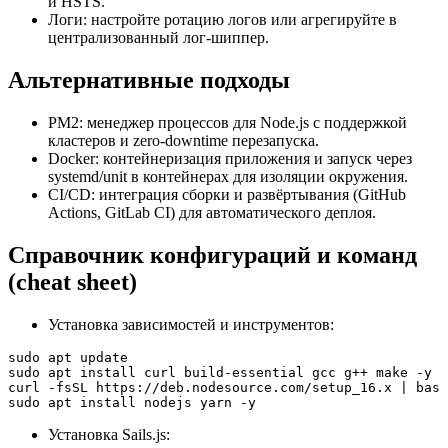
и HSTS.
Логи: настройте ротацию логов или агрегируйте в
централизованный лог‑шиппер.
Альтернативные подходы
PM2: менеджер процессов для Node.js с поддержкой
кластеров и zero‑downtime перезапуска.
Docker: контейнеризация приложения и запуск через
systemd/unit в контейнерах для изоляции окружения.
CI/CD: интеграция сборки и развёртывания (GitHub
Actions, GitLab CI) для автоматического деплоя.
Справочник конфигураций и команд
(cheat sheet)
Установка зависимостей и инструментов:
sudo apt update

sudo apt install curl build-essential gcc g++ make -y

curl -fsSL https://deb.nodesource.com/setup_16.x | bash
sudo apt install nodejs yarn -y
Установка Sails.js: