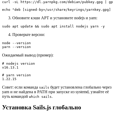
curl -sL https://dl.yarnpkg.com/debian/pubkey.gpg | gpg
echo "deb [signed-by=/usr/share/keyrings/yarnkey.gpg] h
Обновите кэши APT и установите nodejs и yarn:
sudo apt update && sudo apt install nodejs yarn -y
Проверьте версии:
node --version

yarn --version
Ожидаемый вывод (пример):
# nodejs version

v16.13.1

# yarn version

1.22.15
Совет: если команда
будет установлена глобально через
sails
yarn и не найдена в PATH при запуске из systemd, узнайте её
путь командой
.
which sails
Установка Sails.js глобально