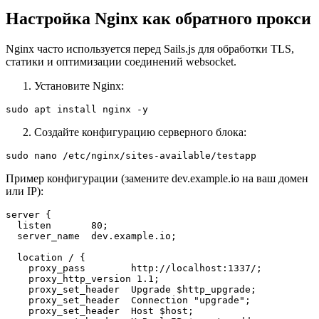
Настройка Nginx как обратного прокси
Nginx часто используется перед Sails.js для обработки TLS,
статики и оптимизации соединений websocket.
Установите Nginx:
sudo apt install nginx -y
Создайте конфигурацию серверного блока:
sudo nano /etc/nginx/sites-available/testapp
Пример конфигурации (замените dev.example.io на ваш домен
или IP):
server {

  listen       80;

  server_name  dev.example.io;

  location / {

    proxy_pass        http://localhost:1337/;

    proxy_http_version 1.1;

    proxy_set_header  Upgrade $http_upgrade;

    proxy_set_header  Connection "upgrade";

    proxy_set_header  Host $host;
