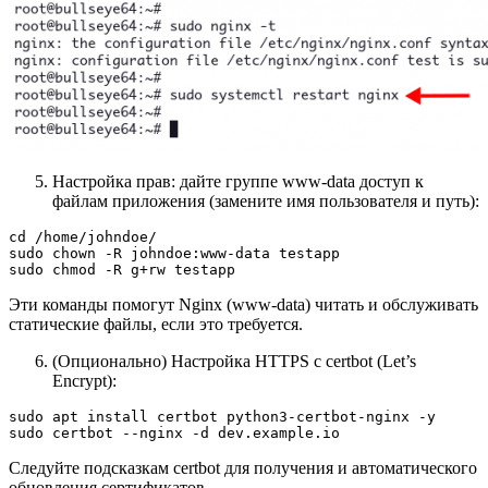
Настройка прав: дайте группе www-data доступ к
файлам приложения (замените имя пользователя и путь):
cd /home/johndoe/

sudo chown -R johndoe:www-data testapp

sudo chmod -R g+rw testapp
Эти команды помогут Nginx (www-data) читать и обслуживать
статические файлы, если это требуется.
(Опционально) Настройка HTTPS с certbot (Let’s
Encrypt):
sudo apt install certbot python3-certbot-nginx -y

sudo certbot --nginx -d dev.example.io
Следуйте подсказкам certbot для получения и автоматического
обновления сертификатов.