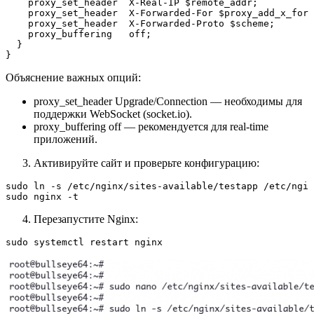
    proxy_set_header  X-Real-IP $remote_addr;

    proxy_set_header  X-Forwarded-For $proxy_add_x_forw
    proxy_set_header  X-Forwarded-Proto $scheme;

    proxy_buffering   off;

  }

}
Объяснение важных опций:
proxy_set_header Upgrade/Connection — необходимы для
поддержки WebSocket (socket.io).
proxy_buffering off — рекомендуется для real‑time
приложений.
Активируйте сайт и проверьте конфигурацию:
sudo ln -s /etc/nginx/sites-available/testapp /etc/ngin
sudo nginx -t
Перезапустите Nginx:
sudo systemctl restart nginx