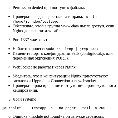
Permission denied при доступе к файлам:
Проверьте владельца каталога и права:
ls -la
.
/home/johndoe/testapp
Обеспечьте, чтобы группа www-data имела доступ, если
Nginx должен читать файлы.
Port 1337 уже занят:
Найдите процесс:
.
sudo ss -ltnp | grep 1337
Измените порт в конфигурации Sails (config/local.js или
переменная окружения PORT).
WebSocket не работает через Nginx:
Убедитесь, что в конфигурации Nginx присутствуют
заголовки Upgrade и Connection для websocket.
Проверьте проксирование и отсутствие промежуточного
кеширования.
Логи systemd:
journalctl -u testapp -b --no-pager | tail -n 200
Ошибка «module not found» при запуске сервисом: