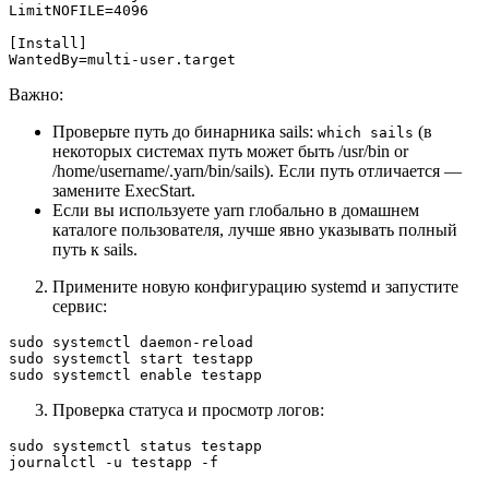
LimitNOFILE=4096

[Install]

WantedBy=multi-user.target
Важно:
Проверьте путь до бинарника sails:
(в
which sails
некоторых системах путь может быть /usr/bin or
/home/username/.yarn/bin/sails). Если путь отличается —
замените ExecStart.
Если вы используете yarn глобально в домашнем
каталоге пользователя, лучше явно указывать полный
путь к sails.
Примените новую конфигурацию systemd и запустите
сервис:
sudo systemctl daemon-reload

sudo systemctl start testapp

sudo systemctl enable testapp
Проверка статуса и просмотр логов:
sudo systemctl status testapp

journalctl -u testapp -f