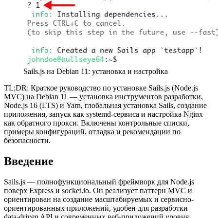
Sails.js на Debian 11: установка и настройка
TL;DR: Краткое руководство по установке Sails.js (Node.js
MVC) на Debian 11 — установка инструментов разработки,
Node.js 16 (LTS) и Yarn, глобальная установка Sails, создание
приложения, запуск как systemd‑сервиса и настройка Nginx
как обратного прокси. Включены контрольные списки,
примеры конфигураций, отладка и рекомендации по
безопасности.
Введение
Sails.js — полнофункциональный фреймворк для Node.js
поверх Express и socket.io. Он реализует паттерн MVC и
ориентирован на создание масштабируемых и сервисно-
ориентированных приложений, удобен для разработки
data‑driven API и современных веб‑приложений уровня