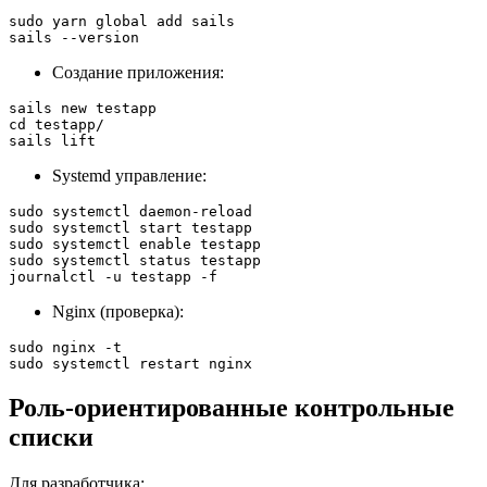
sudo yarn global add sails

sails --version
Создание приложения:
sails new testapp

cd testapp/

sails lift
Systemd управление:
sudo systemctl daemon-reload

sudo systemctl start testapp

sudo systemctl enable testapp

sudo systemctl status testapp

journalctl -u testapp -f
Nginx (проверка):
sudo nginx -t

sudo systemctl restart nginx
Роль‑ориентированные контрольные
списки
Для разработчика: