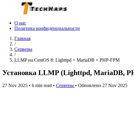
О нас
Политика конфиденциальности
Главная
/
Серверы
/
LLMP на CentOS 8: Lighttpd + MariaDB + PHP-FPM
Установка LLMP (Lighttpd, MariaDB, P
27 Nov 2025
•
6 min read
•
Серверы
•
Обновлено 27 Nov 2025