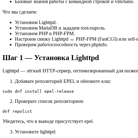
Базовые знания работы с командной строкой и vim/nano.
Что мы сделаем:
Установим Lighttpd.
Установим MariaDB и зададим root‑пароль.
Установим PHP и PHP‑FPM.
Настроим связку Lighttpd ↔ PHP‑FPM (FastCGI) или self
Проверим работоспособность через phpinfo.
Шаг 1 — Установка Lighttpd
Lighttpd — лёгкий HTTP‑сервер, оптимизированный для низког
Добавьте репозиторий EPEL и обновите кэш:
sudo dnf install epel-release
Проверьте список репозиториев:
dnf repolist
Убедитесь, что в выводе присутствует epel.
Установите lighttpd: