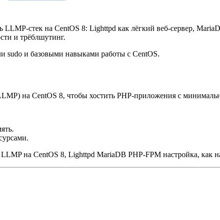
ь LLMP-стек на CentOS 8: Lighttpd как лёгкий веб‑сервер, Mar
сти и трёблшутинг.
или sudo и базовыми навыками работы с CentOS.
 (LLMP) на CentOS 8, чтобы хостить PHP‑приложения с минимал
ять.
сурсами.
LLMP на CentOS 8, Lighttpd MariaDB PHP-FPM настройка, как н