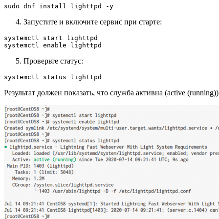
sudo dnf install lighttpd -y
Запустите и включите сервис при старте:
systemctl start lighttpd

systemctl enable lighttpd
Проверьте статус:
systemctl status lighttpd
Результат должен показать, что служба активна (active (running))