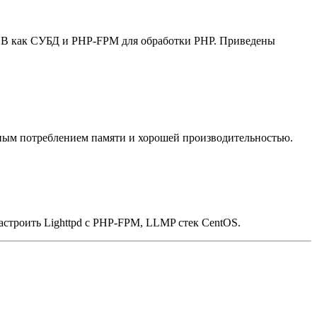
iaDB как СУБД и PHP‑FPM для обработки PHP. Приведены
ьным потреблением памяти и хорошей производительностью.
астроить Lighttpd с PHP-FPM, LLMP стек CentOS.