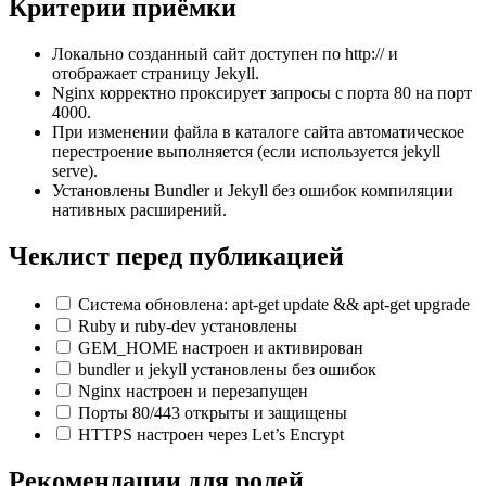
Критерии приёмки
Локально созданный сайт доступен по http://
и
отображает страницу Jekyll.
Nginx корректно проксирует запросы с порта 80 на порт
4000.
При изменении файла в каталоге сайта автоматическое
перестроение выполняется (если используется jekyll
serve).
Установлены Bundler и Jekyll без ошибок компиляции
нативных расширений.
Чеклист перед публикацией
Система обновлена: apt-get update && apt-get upgrade
Ruby и ruby-dev установлены
GEM_HOME настроен и активирован
bundler и jekyll установлены без ошибок
Nginx настроен и перезапущен
Порты 80/443 открыты и защищены
HTTPS настроен через Let’s Encrypt
Рекомендации для ролей