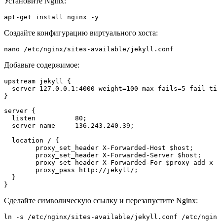
Установите Nginx:
apt-get install nginx -y
Создайте конфигурацию виртуального хоста:
nano /etc/nginx/sites-available/jekyll.conf
Добавьте содержимое:
upstream jekyll {

  server 127.0.0.1:4000 weight=100 max_fails=5 fail_tim
}

server {

  listen          80;

  server_name     136.243.240.39;

  location / {

        proxy_set_header X-Forwarded-Host $host;

        proxy_set_header X-Forwarded-Server $host;

        proxy_set_header X-Forwarded-For $proxy_add_x_f
        proxy_pass http://jekyll/;

  }

Сделайте символическую ссылку и перезапустите Nginx:
ln -s /etc/nginx/sites-available/jekyll.conf /etc/nginx