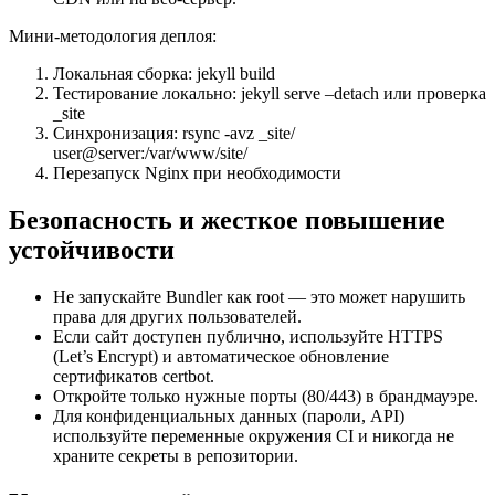
Мини-методология деплоя:
Локальная сборка: jekyll build
Тестирование локально: jekyll serve –detach или проверка
_site
Синхронизация: rsync -avz _site/
user@server:/var/www/site/
Перезапуск Nginx при необходимости
Безопасность и жесткое повышение
устойчивости
Не запускайте Bundler как root — это может нарушить
права для других пользователей.
Если сайт доступен публично, используйте HTTPS
(Let’s Encrypt) и автоматическое обновление
сертификатов certbot.
Откройте только нужные порты (80/443) в брандмауэре.
Для конфиденциальных данных (пароли, API)
используйте переменные окружения CI и никогда не
храните секреты в репозитории.