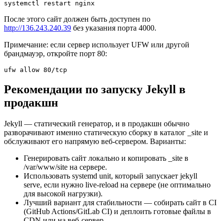
systemctl restart nginx
После этого сайт должен быть доступен по
http://136.243.240.39
без указания порта 4000.
Примечание: если сервер использует UFW или другой
брандмауэр, откройте порт 80:
ufw allow 80/tcp
Рекомендации по запуску Jekyll в
продакшн
Jekyll — статический генератор, и в продакшн обычно
разворачивают именно статическую сборку в каталог _site и
обслуживают его напрямую веб-сервером. Варианты:
Генерировать сайт локально и копировать _site в
/var/www/site на сервере.
Использовать systemd unit, который запускает jekyll
serve, если нужно live-reload на сервере (не оптимально
для высокой нагрузки).
Лучший вариант для стабильности — собирать сайт в CI
(GitHub Actions/GitLab CI) и деплоить готовые файлы в
CDN или на веб-сервер.