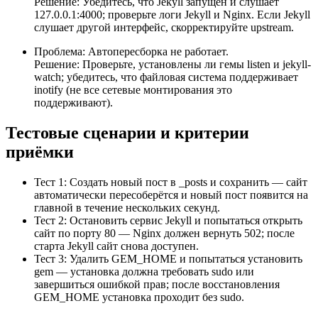
Решение: Убедитесь, что Jekyll запущен и слушает
127.0.0.1:4000; проверьте логи Jekyll и Nginx. Если Jekyll
слушает другой интерфейс, скорректируйте upstream.
Проблема: Автопересборка не работает.
Решение: Проверьте, установлены ли гемы listen и jekyll-
watch; убедитесь, что файловая система поддерживает
inotify (не все сетевые монтирования это
поддерживают).
Тестовые сценарии и критерии
приёмки
Тест 1: Создать новый пост в _posts и сохранить — сайт
автоматически пересоберётся и новый пост появится на
главной в течение нескольких секунд.
Тест 2: Остановить сервис Jekyll и попытаться открыть
сайт по порту 80 — Nginx должен вернуть 502; после
старта Jekyll сайт снова доступен.
Тест 3: Удалить GEM_HOME и попытаться установить
gem — установка должна требовать sudo или
завершиться ошибкой прав; после восстановления
GEM_HOME установка проходит без sudo.