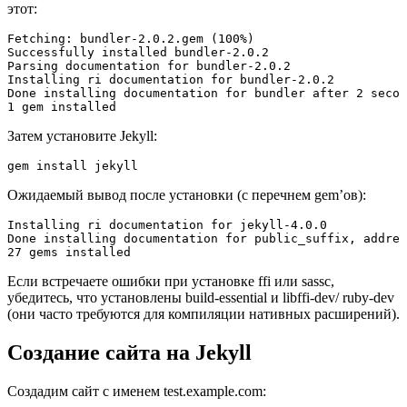
этот:
Fetching: bundler-2.0.2.gem (100%)

Successfully installed bundler-2.0.2

Parsing documentation for bundler-2.0.2

Installing ri documentation for bundler-2.0.2

Done installing documentation for bundler after 2 secon
1 gem installed
Затем установите Jekyll:
gem install jekyll
Ожидаемый вывод после установки (с перечнем gem’ов):
Installing ri documentation for jekyll-4.0.0

Done installing documentation for public_suffix, addres
27 gems installed
Если встречаете ошибки при установке ffi или sassc,
убедитесь, что установлены build-essential и libffi-dev/ ruby-dev
(они часто требуются для компиляции нативных расширений).
Создание сайта на Jekyll
Создадим сайт с именем test.example.com: