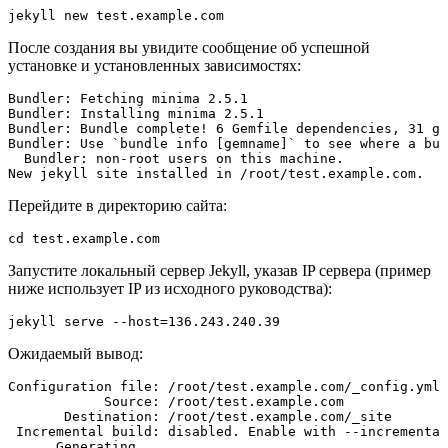
jekyll new test.example.com
После создания вы увидите сообщение об успешной
установке и установленных зависимостях:
Bundler: Fetching minima 2.5.1

Bundler: Installing minima 2.5.1

Bundler: Bundle complete! 6 Gemfile dependencies, 31 ge
Bundler: Use `bundle info [gemname]` to see where a bun
  Bundler: non-root users on this machine.

New jekyll site installed in /root/test.example.com. 
Перейдите в директорию сайта:
cd test.example.com
Запустите локальный сервер Jekyll, указав IP сервера (пример
ниже использует IP из исходного руководства):
jekyll serve --host=136.243.240.39
Ожидаемый вывод:
Configuration file: /root/test.example.com/_config.yml

            Source: /root/test.example.com

       Destination: /root/test.example.com/_site

 Incremental build: disabled. Enable with --incremental

      Generating... 
