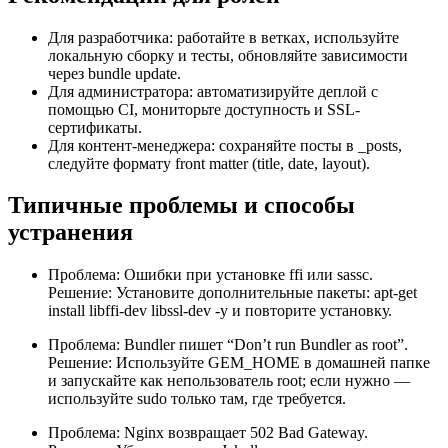
Для разработчика: работайте в ветках, используйте
локальную сборку и тесты, обновляйте зависимости
через bundle update.
Для администратора: автоматизируйте деплой с
помощью CI, мониторьте доступность и SSL-
сертификаты.
Для контент-менеджера: сохраняйте посты в _posts,
следуйте формату front matter (title, date, layout).
Типичные проблемы и способы
устранения
Проблема: Ошибки при установке ffi или sassc.
Решение: Установите дополнительные пакеты: apt-get
install libffi-dev libssl-dev -y и повторите установку.
Проблема: Bundler пишет “Don’t run Bundler as root”.
Решение: Используйте GEM_HOME в домашней папке
и запускайте как непользователь root; если нужно —
используйте sudo только там, где требуется.
Проблема: Nginx возвращает 502 Bad Gateway.