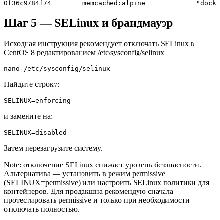
0f36c9784f74        memcached:alpine             "docke
Шаг 5 — SELinux и брандмауэр
Исходная инструкция рекомендует отключать SELinux в
CentOS 8 редактированием /etc/sysconfig/selinux:
nano /etc/sysconfig/selinux
Найдите строку:
SELINUX=enforcing
и замените на:
SELINUX=disabled
Затем перезагрузите систему.
Note: отключение SELinux снижает уровень безопасности.
Альтернатива — установить в режим permissive
(SELINUX=permissive) или настроить SELinux политики для
контейнеров. Для продакшна рекомендую сначала
протестировать permissive и только при необходимости
отключать полностью.