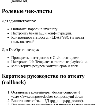
дампы БД).
Ролевые чек‑листы
Для администратора:
Обновить пароли в inventory.
Настроить бэкап БД и конфигураций.
Контролировать доступ (LDAP/SSO) и права
пользователей.
Для DevOps инженера:
Проверить интеграцию с Git/инвентарями.
Настроить Job Templates и тестовые playbook’и.
Мониторить ресурсы контейнеров и логи.
Короткое руководство по откату
(rollback)
Остановите контейнеры: docker-compose -f
~/.awx/awxcompose/docker-compose.yml down
Восстановите бэкап БД (pg_dump/pg_restore).
Перезапустите контейнеры и проверьте целостность