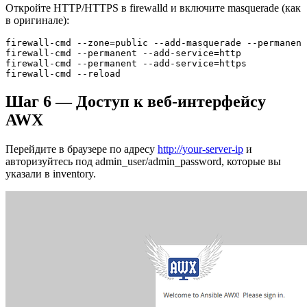
Откройте HTTP/HTTPS в firewalld и включите masquerade (как
в оригинале):
firewall-cmd --zone=public --add-masquerade --permanent

firewall-cmd --permanent --add-service=http

firewall-cmd --permanent --add-service=https

firewall-cmd --reload
Шаг 6 — Доступ к веб‑интерфейсу
AWX
Перейдите в браузере по адресу
http://your-server-ip
и
авторизуйтесь под admin_user/admin_password, которые вы
указали в inventory.