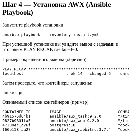
Шаг 4 — Установка AWX (Ansible
Playbook)
Запустите playbook установки:
ansible-playbook -i inventory install.yml
При успешной установке вы увидите вывод с задачами и
итоговым PLAY RECAP, где failed=0.
Пример сокращённого вывода (обрезано):
PLAY RECAP ********************************************
localhost                  : ok=14   changed=6    unrea
Затем проверьте, что контейнеры запущены:
docker ps
Ожидаемый список контейнеров (пример):
CONTAINER ID        IMAGE                        COMMAN
4b91575d64b1        ansible/awx_task:9.2.0       "/tini
9827b9831fa5        ansible/awx_web:9.2.0        "/tini
47300ec1c26f        postgres:10                  "docke
166b153faa27        ansible/awx_rabbitmq:3.7.4   "docke