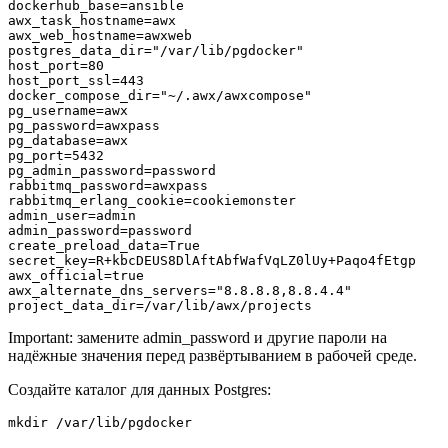
dockerhub_base=ansible

awx_task_hostname=awx

awx_web_hostname=awxweb

postgres_data_dir="/var/lib/pgdocker"

host_port=80

host_port_ssl=443

docker_compose_dir="~/.awx/awxcompose"

pg_username=awx

pg_password=awxpass

pg_database=awx

pg_port=5432

pg_admin_password=password

rabbitmq_password=awxpass

rabbitmq_erlang_cookie=cookiemonster

admin_user=admin

admin_password=password

create_preload_data=True

secret_key=R+kbcDEUS8DlAftAbfWafVqLZ0lUy+Paqo4fEtgp

awx_official=true

awx_alternate_dns_servers="8.8.8.8,8.8.4.4"

project_data_dir=/var/lib/awx/projects
Important: замените admin_password и другие пароли на
надёжные значения перед развёртыванием в рабочей среде.
Создайте каталог для данных Postgres:
mkdir /var/lib/pgdocker