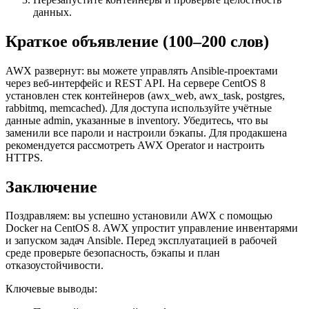
данных.
Краткое объявление (100–200 слов)
AWX развернут: вы можете управлять Ansible‑проектами
через веб‑интерфейс и REST API. На сервере CentOS 8
установлен стек контейнеров (awx_web, awx_task, postgres,
rabbitmq, memcached). Для доступа используйте учётные
данные admin, указанные в inventory. Убедитесь, что вы
заменили все пароли и настроили бэкапы. Для продакшена
рекомендуется рассмотреть AWX Operator и настроить
HTTPS.
Заключение
Поздравляем: вы успешно установили AWX с помощью
Docker на CentOS 8. AWX упростит управление инвентарями
и запуском задач Ansible. Перед эксплуатацией в рабочей
среде проверьте безопасность, бэкапы и план
отказоустойчивости.
Ключевые выводы: