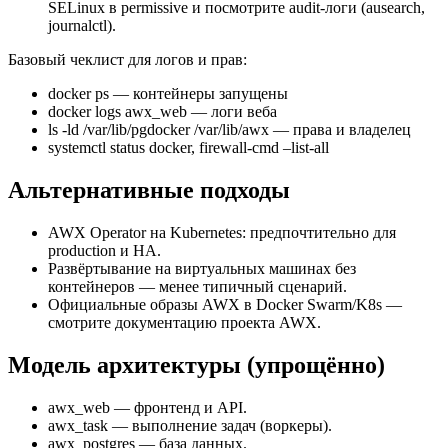
SELinux в permissive и посмотрите audit-логи (ausearch,
journalctl).
Базовый чеклист для логов и прав:
docker ps — контейнеры запущены
docker logs awx_web — логи веба
ls -ld /var/lib/pgdocker /var/lib/awx — права и владелец
systemctl status docker, firewall-cmd –list-all
Альтернативные подходы
AWX Operator на Kubernetes: предпочтительно для
production и HA.
Развёртывание на виртуальных машинах без
контейнеров — менее типичный сценарий.
Официальные образы AWX в Docker Swarm/K8s —
смотрите документацию проекта AWX.
Модель архитектуры (упрощённо)
awx_web — фронтенд и API.
awx_task — выполнение задач (воркеры).
awx_postgres — база данных.