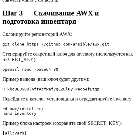
совместимость с CentOS 8.
Шаг 3 — Скачивание AWX и
подготовка инвентаря
Склонируйте репозиторий AWX:
git clone https://github.com/ansible/awx.git
Сгенерируйте секретный ключ для inventory (используется как
SECRET_KEY):
openssl rand -base64 30
Пример вывода (ваш ключ будет другим):
R+kbcDEUS8DlAftAbfWafVqLZ0lUy+Paqo4fEtgp
Перейдите в каталог установщика и отредактируйте inventory:
cd awx/installer/

nano inventory
Пример блока настроек (сохраните свой SECRET_KEY):
[all:vars]
