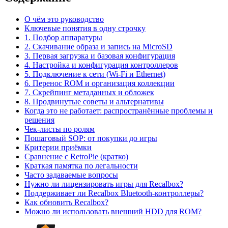
О чём это руководство
Ключевые понятия в одну строчку
1. Подбор аппаратуры
2. Скачивание образа и запись на MicroSD
3. Первая загрузка и базовая конфигурация
4. Настройка и конфигурация контроллеров
5. Подключение к сети (Wi‑Fi и Ethernet)
6. Перенос ROM и организация коллекции
7. Скрейпинг метаданных и обложек
8. Продвинутые советы и альтернативы
Когда это не работает: распространённые проблемы и
решения
Чек‑листы по ролям
Пошаговый SOP: от покупки до игры
Критерии приёмки
Сравнение с RetroPie (кратко)
Краткая памятка по легальности
Часто задаваемые вопросы
Нужно ли лицензировать игры для Recalbox?
Поддерживает ли Recalbox Bluetooth‑контроллеры?
Как обновить Recalbox?
Можно ли использовать внешний HDD для ROM?