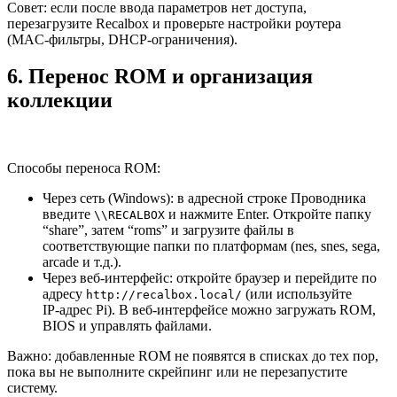
Совет: если после ввода параметров нет доступа,
перезагрузите Recalbox и проверьте настройки роутера
(MAC‑фильтры, DHCP‑ограничения).
6. Перенос ROM и организация
коллекции
Способы переноса ROM:
Через сеть (Windows): в адресной строке Проводника
введите
и нажмите Enter. Откройте папку
\\RECALBOX
“share”, затем “roms” и загрузите файлы в
соответствующие папки по платформам (nes, snes, sega,
arcade и т.д.).
Через веб‑интерфейс: откройте браузер и перейдите по
адресу
(или используйте
http://recalbox.local/
IP‑адрес Pi). В веб‑интерфейсе можно загружать ROM,
BIOS и управлять файлами.
Важно: добавленные ROM не появятся в списках до тех пор,
пока вы не выполните скрейпинг или не перезапустите
систему.