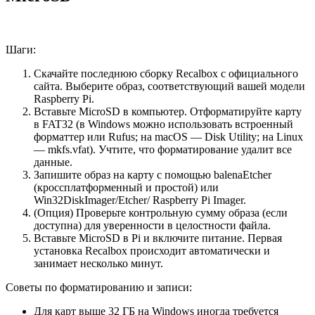
Шаги:
Скачайте последнюю сборку Recalbox с официального
сайта. Выберите образ, соответствующий вашей модели
Raspberry Pi.
Вставьте MicroSD в компьютер. Отформатируйте карту
в FAT32 (в Windows можно использовать встроенный
форматтер или Rufus; на macOS — Disk Utility; на Linux
— mkfs.vfat). Учтите, что форматирование удалит все
данные.
Запишите образ на карту с помощью balenaEtcher
(кроссплатформенный и простой) или
Win32DiskImager/Etcher/ Raspberry Pi Imager.
(Опция) Проверьте контрольную сумму образа (если
доступна) для уверенности в целостности файла.
Вставьте MicroSD в Pi и включите питание. Первая
установка Recalbox происходит автоматически и
занимает несколько минут.
Советы по форматированию и записи:
Для карт выше 32 ГБ на Windows иногда требуется