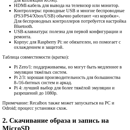
для коллекции ROM).
HDMI‑кабель для вывода на телевизор или монитор.
Контроллеры: проводные USB и многие беспроводные
(PS3/PS4/Xbox/USB) обычно работают «из коробки».
Для беспроводных контроллеров потребуется настройка
Bluetooth.
USB‑клавиатура: полезна для первой конфигурации и
ремонта.
Корпус для Raspberry Pi: не обязателен, но помогает с
охлаждением и защитой.
Таблица совместимости (кратко):
Pi Zero/1: поддерживаемы, но могут быть медленнее в
эмуляции тяжёлых систем.
Pi 2/3: хорошая производительность для большинства
8‑/16‑битных систем и аркад.
Pi 4: лучший выбор для более тяжёлой эмуляции и
разрешений до 1080p.
Примечание: Recalbox также может запускаться на PC и
Odroid; процесс установки схож.
2. Скачивание образа и запись на
MicroSD