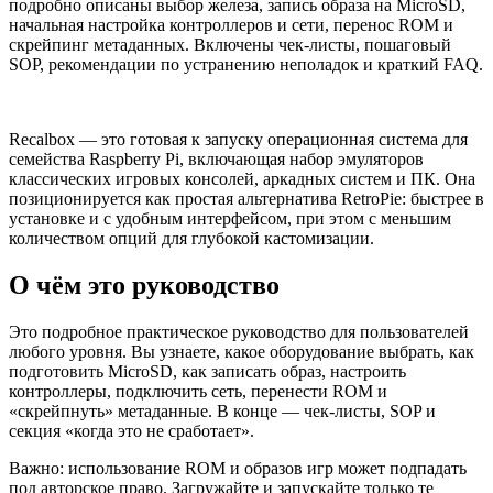
подробно описаны выбор железа, запись образа на MicroSD,
начальная настройка контроллеров и сети, перенос ROM и
скрейпинг метаданных. Включены чек‑листы, пошаговый
SOP, рекомендации по устранению неполадок и краткий FAQ.
Recalbox — это готовая к запуску операционная система для
семейства Raspberry Pi, включающая набор эмуляторов
классических игровых консолей, аркадных систем и ПК. Она
позиционируется как простая альтернатива RetroPie: быстрее в
установке и с удобным интерфейсом, при этом с меньшим
количеством опций для глубокой кастомизации.
О чём это руководство
Это подробное практическое руководство для пользователей
любого уровня. Вы узнаете, какое оборудование выбрать, как
подготовить MicroSD, как записать образ, настроить
контроллеры, подключить сеть, перенести ROM и
«скрейпнуть» метаданные. В конце — чек‑листы, SOP и
секция «когда это не сработает».
Важно: использование ROM и образов игр может подпадать
под авторское право. Загружайте и запускайте только те