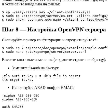
и установите владельца на файлы:
$ cp ~/easy-rsa/ta.key ~/client-configs/keys/

$ sudo cp /etc/openvpn/server/ca.crt ~/client-configs/k
$ sudo chown username.username ~/client-configs/keys/*
Шаг 8 — Настройка OpenVPN сервера
Скопируйте пример конфигурации и отредактируйте её:
$ sudo cp /usr/share/doc/openvpn/examples/sample-config
$ sudo nano /etc/openvpn/server/server.conf
Внесите ключевые изменения (сохраните строки по образцу):
Замените tls-auth на tls-crypt:
;tls-auth ta.key 0 # This file is secret

tls-crypt ta.key
Используйте AEAD-шифр и HMAC:
;cipher AES-256-CBC

cipher AES-256-GCM

auth SHA256