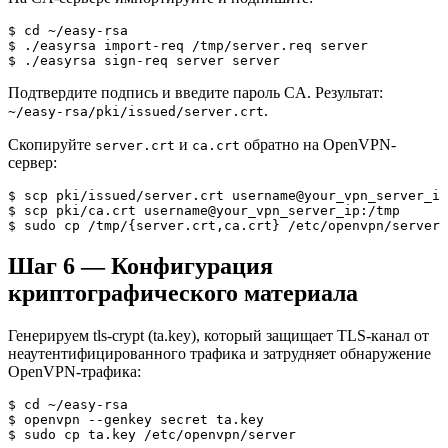
$ cd ~/easy-rsa

$ ./easyrsa import-req /tmp/server.req server

$ ./easyrsa sign-req server server
Подтвердите подпись и введите пароль CA. Результат:
.
~/easy-rsa/pki/issued/server.crt
Скопируйте
и
обратно на OpenVPN-
server.crt
ca.crt
сервер:
$ scp pki/issued/server.crt username@your_vpn_server_ip
$ scp pki/ca.crt username@your_vpn_server_ip:/tmp

$ sudo cp /tmp/{server.crt,ca.crt} /etc/openvpn/server
Шаг 6 — Конфигурация
криптографического материала
Генерируем tls-crypt (ta.key), который защищает TLS-канал от
неаутентифицированного трафика и затрудняет обнаружение
OpenVPN-трафика:
$ cd ~/easy-rsa

$ openvpn --genkey secret ta.key

$ sudo cp ta.key /etc/openvpn/server