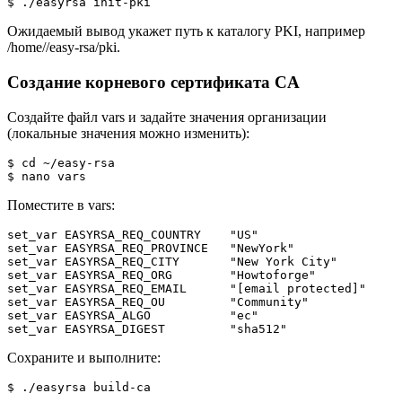
$ ./easyrsa init-pki
Ожидаемый вывод укажет путь к каталогу PKI, например
/home/
/easy-rsa/pki.
Создание корневого сертификата CA
Создайте файл vars и задайте значения организации
(локальные значения можно изменить):
$ cd ~/easy-rsa

$ nano vars
Поместите в vars:
set_var EASYRSA_REQ_COUNTRY    "US"

set_var EASYRSA_REQ_PROVINCE   "NewYork"

set_var EASYRSA_REQ_CITY       "New York City"

set_var EASYRSA_REQ_ORG        "Howtoforge"

set_var EASYRSA_REQ_EMAIL      "[email protected]"

set_var EASYRSA_REQ_OU         "Community"

set_var EASYRSA_ALGO           "ec"

set_var EASYRSA_DIGEST         "sha512"
Сохраните и выполните:
$ ./easyrsa build-ca