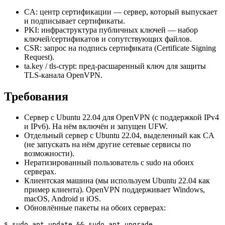
CA: центр сертификации — сервер, который выпускает
и подписывает сертификаты.
PKI: инфраструктура публичных ключей — набор
ключей/сертификатов и сопутствующих файлов.
CSR: запрос на подпись сертификата (Certificate Signing
Request).
ta.key / tls-crypt: пред-расшаренный ключ для защиты
TLS-канала OpenVPN.
Требования
Сервер с Ubuntu 22.04 для OpenVPN (с поддержкой IPv4
и IPv6). На нём включён и запущен UFW.
Отдельный сервер с Ubuntu 22.04, выделенный как CA
(не запускать на нём другие сетевые сервисы по
возможности).
Нератизированный пользователь с sudo на обоих
серверах.
Клиентская машина (мы используем Ubuntu 22.04 как
пример клиента). OpenVPN поддерживает Windows,
macOS, Android и iOS.
Обновлённые пакеты на обоих серверах:
$ sudo apt update && sudo apt upgrade