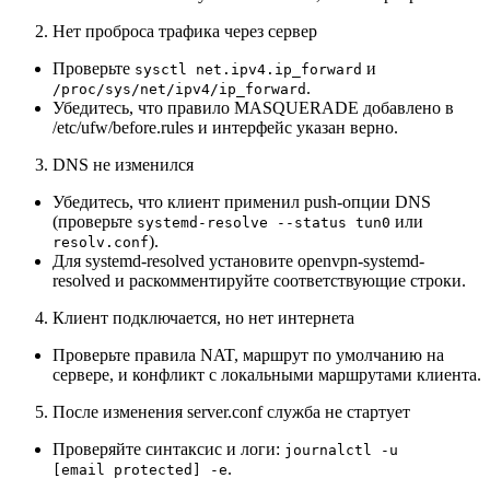
Нет проброса трафика через сервер
Проверьте
и
sysctl net.ipv4.ip_forward
.
/proc/sys/net/ipv4/ip_forward
Убедитесь, что правило MASQUERADE добавлено в
/etc/ufw/before.rules и интерфейс указан верно.
DNS не изменился
Убедитесь, что клиент применил push-опции DNS
(проверьте
или
systemd-resolve --status tun0
).
resolv.conf
Для systemd-resolved установите openvpn-systemd-
resolved и раскомментируйте соответствующие строки.
Клиент подключается, но нет интернета
Проверьте правила NAT, маршрут по умолчанию на
сервере, и конфликт с локальными маршрутами клиента.
После изменения server.conf служба не стартует
Проверяйте синтаксис и логи:
journalctl -u
.
[email protected] -e