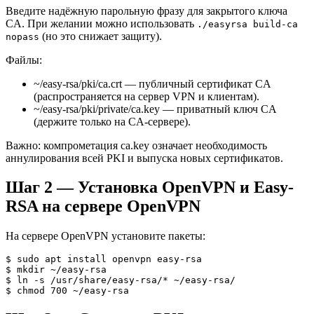
Введите надёжную парольную фразу для закрытого ключа
CA. При желании можно использовать
./easyrsa build-ca
(но это снижает защиту).
nopass
Файлы:
~/easy-rsa/pki/ca.crt — публичный сертификат CA
(распространяется на сервер VPN и клиентам).
~/easy-rsa/pki/private/ca.key — приватный ключ CA
(держите только на CA-сервере).
Важно: компрометация ca.key означает необходимость
аннулирования всей PKI и выпуска новых сертификатов.
Шаг 2 — Установка OpenVPN и Easy-
RSA на сервере OpenVPN
На сервере OpenVPN установите пакеты:
$ sudo apt install openvpn easy-rsa

$ mkdir ~/easy-rsa

$ ln -s /usr/share/easy-rsa/* ~/easy-rsa/

$ chmod 700 ~/easy-rsa