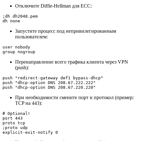
Отключите Diffie-Hellman для ECC:
;dh dh2048.pem

dh none
Запустите процесс под непривилегированным
пользователем:
user nobody

group nogroup
Перенаправление всего трафика клиента через VPN
(push):
push "redirect-gateway def1 bypass-dhcp"

push "dhcp-option DNS 208.67.222.222"

push "dhcp-option DNS 208.67.220.220"
При необходимости смените порт и протокол (пример:
TCP на 443):
# Optional!

port 443

proto tcp

;proto udp

explicit-exit-notify 0