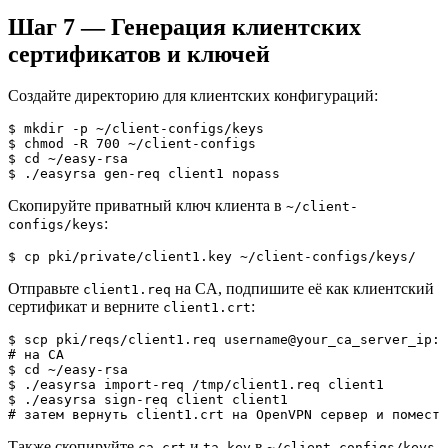
Шаг 7 — Генерация клиентских
сертификатов и ключей
Создайте директорию для клиентских конфигураций:
$ mkdir -p ~/client-configs/keys

$ chmod -R 700 ~/client-configs

$ cd ~/easy-rsa

$ ./easyrsa gen-req client1 nopass
Скопируйте приватный ключ клиента в
~/client-
:
configs/keys
$ cp pki/private/client1.key ~/client-configs/keys/
Отправьте
на CA, подпишите её как клиентский
client1.req
сертификат и верните
:
client1.crt
$ scp pki/reqs/client1.req username@your_ca_server_ip:/
# на CA

$ cd ~/easy-rsa

$ ./easyrsa import-req /tmp/client1.req client1

$ ./easyrsa sign-req client client1

# затем вернуть client1.crt на OpenVPN сервер и помести
Также скопируйте
и
в
ca.crt
ta.key
~/client-configs/keys