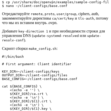
$ cp /usr/share/doc/openvpn/examples/sample-config-file
$ nano ~/client-configs/base.conf
Отредактируйте
,
,
, ciphers, auth,
remote
proto
user/group
закомментируйте директивы
и
, потому
ca/cert/key
tls-auth
что мы их вставим внутрь .ovpn.
Добавьте
и при необходимости строки для
key-direction 1
управления DNS (
или
update-systemd-resolved
update-
).
resolv-conf
Скрипт сборки
:
make_config.sh
#!/bin/bash

# First argument: Client identifier

KEY_DIR=~/client-configs/keys

OUTPUT_DIR=~/client-configs/files

BASE_CONFIG=~/client-configs/base.conf

cat ${BASE_CONFIG} \

    <(echo -e '
') \

    ${KEY_DIR}/ca.crt \

    <(echo -e '
\n
') \

    ${KEY_DIR}/${1}.crt \

    <(echo -e '
\n
') \

    ${KEY_DIR}/${1}.key \
