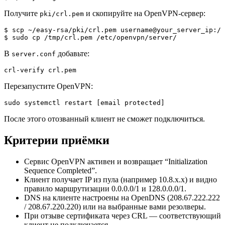
Получите
и скопируйте на OpenVPN-сервер:
pki/crl.pem
$ scp ~/easy-rsa/pki/crl.pem username@your_server_ip:/t
$ sudo cp /tmp/crl.pem /etc/openvpn/server/
В
добавьте:
server.conf
crl-verify crl.pem
Перезапустите OpenVPN:
sudo systemctl restart [email protected]
После этого отозванный клиент не сможет подключиться.
Критерии приёмки
Сервис OpenVPN активен и возвращает “Initialization
Sequence Completed”.
Клиент получает IP из пула (например 10.8.x.x) и видно
правило маршрутизации 0.0.0.0/1 и 128.0.0.0/1.
DNS на клиенте настроены на OpenDNS (208.67.222.222
/ 208.67.220.220) или на выбранные вами резолверы.
При отзыве сертификата через CRL — соответствующий
клиент не подключается.