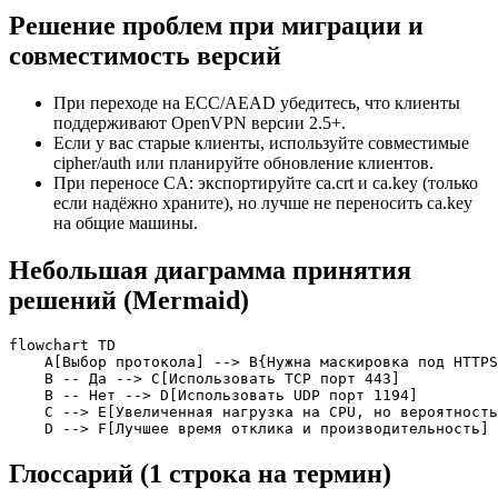
Решение проблем при миграции и
совместимость версий
При переходе на ECC/AEAD убедитесь, что клиенты
поддерживают OpenVPN версии 2.5+.
Если у вас старые клиенты, используйте совместимые
cipher/auth или планируйте обновление клиентов.
При переносе CA: экспортируйте ca.crt и ca.key (только
если надёжно храните), но лучше не переносить ca.key
на общие машины.
Небольшая диаграмма принятия
решений (Mermaid)
flowchart TD

    A[Выбор протокола] --> B{Нужна маскировка под HTTPS
    B -- Да --> C[Использовать TCP порт 443]

    B -- Нет --> D[Использовать UDP порт 1194]

    C --> E[Увеличенная нагрузка на CPU, но вероятность
    D --> F[Лучшее время отклика и производительность]
Глоссарий (1 строка на термин)