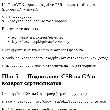
На OpenVPN-сервере создайте CSR и приватный ключ
(пример CN = server):
$ cd ~/easy-rsa

$ ./easyrsa gen-req server nopass
В результате появятся:
req: ~/easy-rsa/pki/reqs/server.req
key: ~/easy-rsa/pki/private/server.key
Скопируйте закрытый ключ в каталог OpenVPN:
$ sudo cp /home/
/easy-rsa/pki/private/server.key /etc/o
CSR (
) нужно отправить на CA для подписи.
server.req
Шаг 5 — Подписание CSR на CA и
возврат сертификатов
Скопируйте CSR на CA-сервер (scp или вручную):
$ scp /home/username/easy-rsa/pki/reqs/server.req usern
На CA-сервере импортируйте и подпишите: