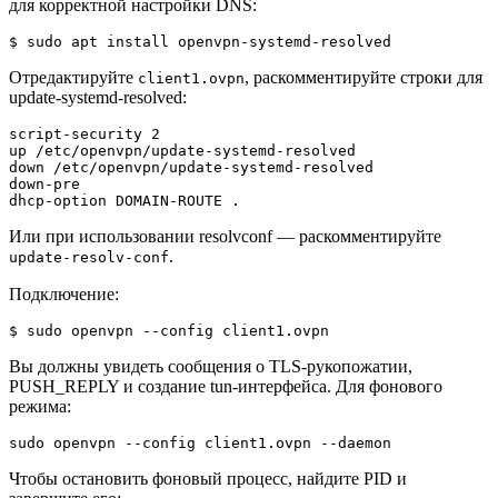
для корректной настройки DNS:
$ sudo apt install openvpn-systemd-resolved
Отредактируйте
, раскомментируйте строки для
client1.ovpn
update-systemd-resolved:
script-security 2

up /etc/openvpn/update-systemd-resolved

down /etc/openvpn/update-systemd-resolved

down-pre

dhcp-option DOMAIN-ROUTE .
Или при использовании resolvconf — раскомментируйте
.
update-resolv-conf
Подключение:
$ sudo openvpn --config client1.ovpn
Вы должны увидеть сообщения о TLS-рукопожатии,
PUSH_REPLY и создание tun-интерфейса. Для фонового
режима:
sudo openvpn --config client1.ovpn --daemon
Чтобы остановить фоновый процесс, найдите PID и