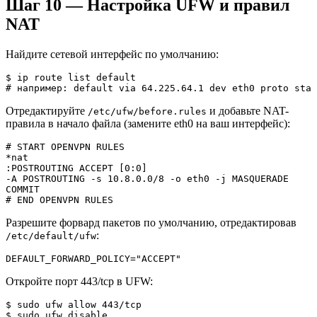
Шаг 10 — Настройка UFW и правил
NAT
Найдите сетевой интерфейс по умолчанию:
$ ip route list default

# например: default via 64.225.64.1 dev eth0 proto stat
Отредактируйте
и добавьте NAT-
/etc/ufw/before.rules
правила в начало файла (замените eth0 на ваш интерфейс):
# START OPENVPN RULES

*nat

:POSTROUTING ACCEPT [0:0]

-A POSTROUTING -s 10.8.0.0/8 -o eth0 -j MASQUERADE

COMMIT

# END OPENVPN RULES
Разрешите форвард пакетов по умолчанию, отредактировав
:
/etc/default/ufw
DEFAULT_FORWARD_POLICY="ACCEPT"
Откройте порт 443/tcp в UFW:
$ sudo ufw allow 443/tcp

$ sudo ufw disable
