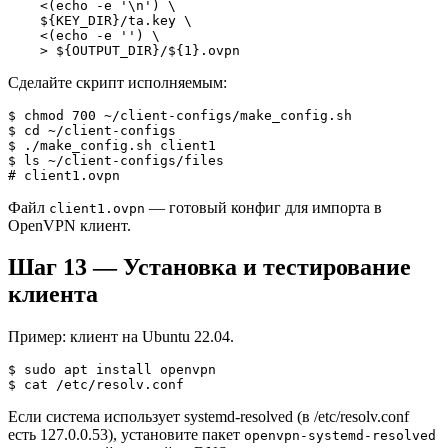
    <(echo -e '
\n
') \

    ${KEY_DIR}/ta.key \

    <(echo -e '
') \

    > ${OUTPUT_DIR}/${1}.ovpn
Сделайте скрипт исполняемым:
$ chmod 700 ~/client-configs/make_config.sh

$ cd ~/client-configs

$ ./make_config.sh client1

$ ls ~/client-configs/files

# client1.ovpn
Файл
— готовый конфиг для импорта в
client1.ovpn
OpenVPN клиент.
Шаг 13 — Установка и тестирование
клиента
Пример: клиент на Ubuntu 22.04.
$ sudo apt install openvpn

$ cat /etc/resolv.conf
Если система использует systemd-resolved (в /etc/resolv.conf
есть 127.0.0.53), установите пакет
openvpn-systemd-resolved