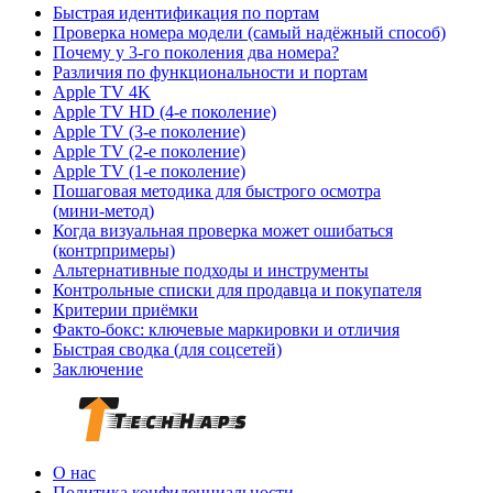
Быстрая идентификация по портам
Проверка номера модели (самый надёжный способ)
Почему у 3‑го поколения два номера?
Различия по функциональности и портам
Apple TV 4K
Apple TV HD (4‑е поколение)
Apple TV (3‑е поколение)
Apple TV (2‑е поколение)
Apple TV (1‑е поколение)
Пошаговая методика для быстрого осмотра
(мини‑метод)
Когда визуальная проверка может ошибаться
(контрпримеры)
Альтернативные подходы и инструменты
Контрольные списки для продавца и покупателя
Критерии приёмки
Факто‑бокс: ключевые маркировки и отличия
Быстрая сводка (для соцсетей)
Заключение
О нас
Политика конфиденциальности