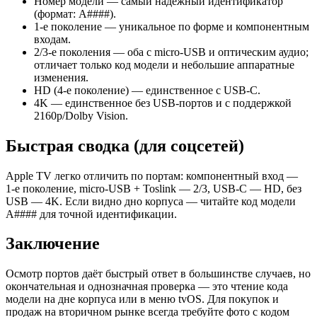
Номер модели — самый надёжный идентификатор
(формат: A####).
1‑е поколение — уникальное по форме и компонентным
входам.
2/3‑е поколения — оба с micro‑USB и оптическим аудио;
отличает только код модели и небольшие аппаратные
изменения.
HD (4‑е поколение) — единственное с USB‑C.
4K — единственное без USB‑портов и с поддержкой
2160p/Dolby Vision.
Быстрая сводка (для соцсетей)
Apple TV легко отличить по портам: компонентный вход —
1‑е поколение, micro‑USB + Toslink — 2/3, USB‑C — HD, без
USB — 4K. Если видно дно корпуса — читайте код модели
A#### для точной идентификации.
Заключение
Осмотр портов даёт быстрый ответ в большинстве случаев, но
окончательная и однозначная проверка — это чтение кода
модели на дне корпуса или в меню tvOS. Для покупок и
продаж на вторичном рынке всегда требуйте фото с кодом