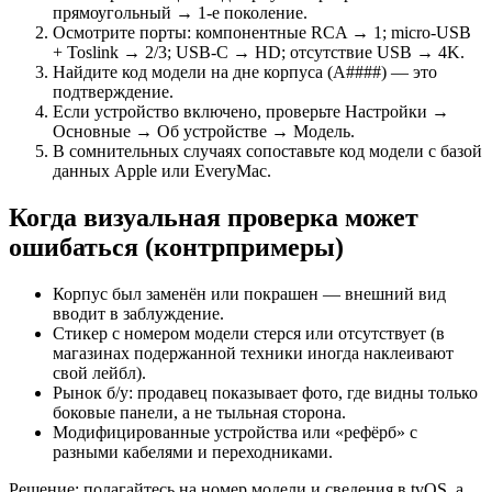
прямоугольный → 1‑е поколение.
Осмотрите порты: компонентные RCA → 1; micro‑USB
+ Toslink → 2/3; USB‑C → HD; отсутствие USB → 4K.
Найдите код модели на дне корпуса (A####) — это
подтверждение.
Если устройство включено, проверьте Настройки →
Основные → Об устройстве → Модель.
В сомнительных случаях сопоставьте код модели с базой
данных Apple или EveryMac.
Когда визуальная проверка может
ошибаться (контрпримеры)
Корпус был заменён или покрашен — внешний вид
вводит в заблуждение.
Стикер с номером модели стерся или отсутствует (в
магазинах подержанной техники иногда наклеивают
свой лейбл).
Рынок б/у: продавец показывает фото, где видны только
боковые панели, а не тыльная сторона.
Модифицированные устройства или «рефёрб» с
разными кабелями и переходниками.
Решение: полагайтесь на номер модели и сведения в tvOS, а