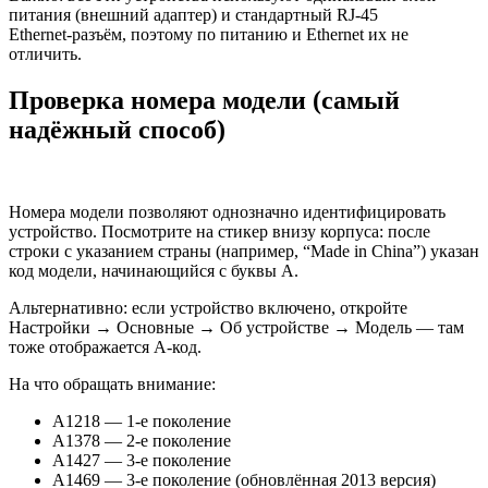
питания (внешний адаптер) и стандартный RJ‑45
Ethernet‑разъём, поэтому по питанию и Ethernet их не
отличить.
Проверка номера модели (самый
надёжный способ)
Номера модели позволяют однозначно идентифицировать
устройство. Посмотрите на стикер внизу корпуса: после
строки с указанием страны (например, “Made in China”) указан
код модели, начинающийся с буквы A.
Альтернативно: если устройство включено, откройте
Настройки → Основные → Об устройстве → Модель — там
тоже отображается A‑код.
На что обращать внимание:
A1218 — 1‑е поколение
A1378 — 2‑е поколение
A1427 — 3‑е поколение
A1469 — 3‑е поколение (обновлённая 2013 версия)