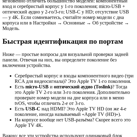
мгновенно отличить большинство моделей: компонентный
вход и серебристый корпус у 1-го поколения; micro‑USB +
оптический аудио у 2-го/3‑го; USB‑C у HD; отсутствие USB
— у 4K. Если сомневаетесь, считайте номер модели с дна
корпуса или в Настройки → Основные → Об устройстве →
Модель.
Быстрая идентификация по портам
Ниже — простые вопросы для визуальной проверки задней
панели. Отвечая на них, вы определите поколение без
включения устройства.
Серебристый корпус и входы компонентного видео (три
RCA для видеосигнала)? Это Apple TV 1‑го поколения.
Есть
micro‑USB
и
оптический аудио (Toslink)
? Тогда
это Apple TV 2‑го или 3‑го поколения. Дополнительно
проверьте номер модели на дне корпуса или в меню
tvOS, чтобы отличить 2-е от 3‑го.
Есть
USB‑C
над HDMI? Это Apple TV HD (он же 4‑е
поколение, иногда называемый «Apple TV (HD)»).
На корпусе вообще нет USB‑разъёма? Скорее всего это
Apple TV 4K.
Важно: все эти устройства используют одинаковый блок