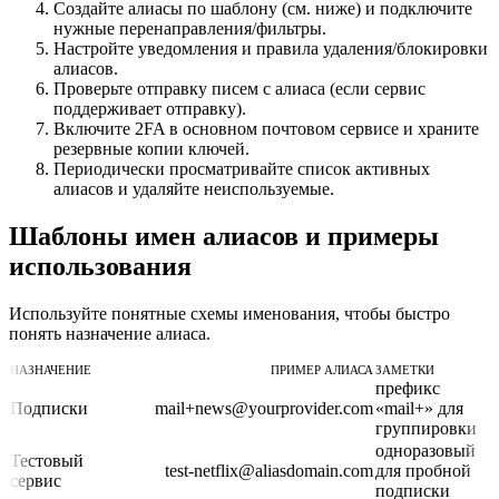
Создайте алиасы по шаблону (см. ниже) и подключите
нужные перенаправления/фильтры.
Настройте уведомления и правила удаления/блокировки
алиасов.
Проверьте отправку писем с алиаса (если сервис
поддерживает отправку).
Включите 2FA в основном почтовом сервисе и храните
резервные копии ключей.
Периодически просматривайте список активных
алиасов и удаляйте неиспользуемые.
Шаблоны имен алиасов и примеры
использования
Используйте понятные схемы именования, чтобы быстро
понять назначение алиаса.
НАЗНАЧЕНИЕ
ПРИМЕР АЛИАСА
ЗАМЕТКИ
префикс
Подписки
mail+news@yourprovider.com
«mail+» для
группировки
одноразовый
Тестовый
test-netflix@aliasdomain.com
для пробной
сервис
подписки