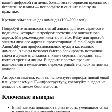
вашей цифровой гигиены: большинство сервисов предлагают
бесплатные планы — попробуйте и оцените пользу на
практике.
Краткое объявление для команды (100–200 слов):
Попробуйте использовать email‑алиасы для всех сервисов и
подписок, которые не требуют постоянного контактного
адреса. Мы рекомендуем начать с Firefox Relay для простой
защиты личного адреса и протестировать SimpleLogin или
AnonAddy для профессиональных нужд и кастомных
доменов. Алиасы позволят быстро блокировать источники
спама и лучше отслеживать, какие сервисы передают ваш
контакт третьим лицам. Внедрите простые правила
именования и ежемесячно пересматривайте список активных
алиасов.
Авторская заметка: если вы используете корпоративный email
или управляемую IT‑инфраструктуру, согласуйте внедрение
алиасов с отделом безопасности.
Ключевые выводы
Email‑алиасы повышают приватность, уменьшают спам
и дают удобные способы отписки.