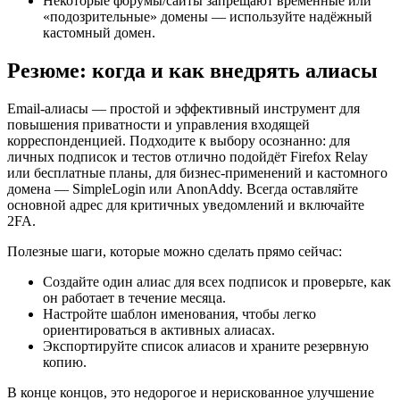
Некоторые форумы/сайты запрещают временные или
«подозрительные» домены — используйте надёжный
кастомный домен.
Резюме: когда и как внедрять алиасы
Email‑алиасы — простой и эффективный инструмент для
повышения приватности и управления входящей
корреспонденцией. Подходите к выбору осознанно: для
личных подписок и тестов отлично подойдёт Firefox Relay
или бесплатные планы, для бизнес‑применений и кастомного
домена — SimpleLogin или AnonAddy. Всегда оставляйте
основной адрес для критичных уведомлений и включайте
2FA.
Полезные шаги, которые можно сделать прямо сейчас:
Создайте один алиас для всех подписок и проверьте, как
он работает в течение месяца.
Настройте шаблон именования, чтобы легко
ориентироваться в активных алиасах.
Экспортируйте список алиасов и храните резервную
копию.
В конце концов, это недорогое и нерискованное улучшение