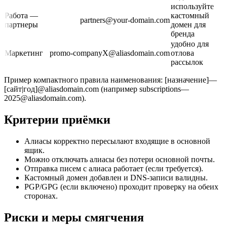
используйте
Работа —
кастомный
partners@your-domain.com
партнеры
домен для
бренда
удобно для
Маркетинг
promo‑companyX@aliasdomain.com
отлова
рассылок
Пример компактного правила наименования: [назначение]—
[сайт|год]@aliasdomain.com (например subscriptions—
2025@aliasdomain.com).
Критерии приёмки
Алиасы корректно пересылают входящие в основной
ящик.
Можно отключать алиасы без потери основной почты.
Отправка писем с алиаса работает (если требуется).
Кастомный домен добавлен и DNS‑записи валидны.
PGP/GPG (если включено) проходит проверку на обеих
сторонах.
Риски и меры смягчения