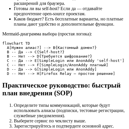
расширений для браузера.
Готовы ли вы self‑host? Если да — отдавайте
предпочтение open‑source проектам.
Каков бюджет? Есть бесплатные варианты, но платные
планы дают удобство и дополнительные функции.
Mermaid‑диаграмма выбора (простая логика):
flowchart TD

  A[Нужен алиас?] --> B{Кастомный домен?}

  B -- Да --> C{Self‑host?}

  B -- Нет --> D{Требуется шифрование?}

  C -- Да --> E[SimpleLogin или AnonAddy 'self‑host']

  C -- Нет --> F[SimpleLogin/AnonAddy платный]

  D -- Да --> G[SimpleLogin или AnonAddy]

  D -- Нет --> H[Firefox Relay — простое решение]
Практическое руководство: быстрый
план внедрения (SOP)
Определите типы коммуникаций, которые будут
использовать алиасы (подписки, тестовые регистрации,
служебные уведомления).
Выберите сервис по чеклисту выше.
Зарегистрируйтесь и подтвердите основной адрес.