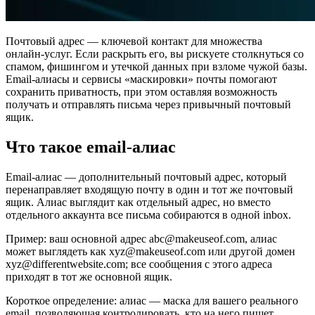
Почтовый адрес — ключевой контакт для множества
онлайн‑услуг. Если раскрыть его, вы рискуете столкнуться со
спамом, фишингом и утечкой данных при взломе чужой базы.
Email‑алиасы и сервисы «маскировки» почты помогают
сохранить приватность, при этом оставляя возможность
получать и отправлять письма через привычный почтовый
ящик.
Что такое email‑алиас
Email‑алиас — дополнительный почтовый адрес, который
перенаправляет входящую почту в один и тот же почтовый
ящик. Алиас выглядит как отдельный адрес, но вместо
отдельного аккаунта все письма собираются в одной inbox.
Пример: ваш основной адрес abc@makeuseof.com, алиас
может выглядеть как xyz@makeuseof.com или другой домен
xyz@differentwebsite.com; все сообщения с этого адреса
приходят в тот же основной ящик.
Короткое определение: алиас — маска для вашего реального
email, позволяющая контролировать, кто на него пишет.