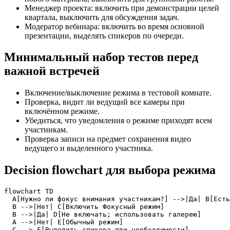
Менеджер проекта: включить при демонстрации целей
квартала, выключить для обсуждения задач.
Модератор вебинара: включить во время основной
презентации, выделять спикеров по очереди.
Минимальный набор тестов перед
важной встречей
Включение/выключение режима в тестовой комнате.
Проверка, видит ли ведущий все камеры при
включённом режиме.
Убедиться, что уведомления о режиме приходят всем
участникам.
Проверка записи на предмет сохранения видео
ведущего и выделенного участника.
Decision flowchart для выбора режима
flowchart TD

  A[Нужно ли фокус внимания участникам?] -->|Да| B[Есть
  B -->|Нет| C[Включить Фокусный режим]

  B -->|Да| D[Не включать; использовать галерею]

  A -->|Нет| E[Обычный режим]

  C --> F[Выделить спикера при необходимости]
