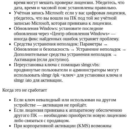
время могут мешать проверке лицензии. Убедитесь, что
дата, время и часовой пояс установлены правильно.
Учётная запись Microsoft: если у вас цифровая лицензия,
убедитесь, что вы вошли на ПК под той же учётной
записью Microsoft, которая привязана к лицензии.
Обновления Windows: установите последние
обновления через «Центр обновления Windows» —
иногда фикс найденных ошибок устраняет проблему.
Средства устранения неполадок: Параметры →
Обновление и безопасность → Устранение неполадок →
Дополнительные средства устранения неполадок →
Активация (если доступно).
Переустановка ключа с помощью slmgr.vbs:
продвинутые пользователи и администраторы могут
использовать slmgr /ipk <ключ> для установки ключа и
slmgr /ato для активации.
Когда это не сработает
Если ключ невалидный или использован на другом
устройстве — активация не пройдёт.
Если лицензия привязана к аппаратному обеспечению
другого ПК — необходимо приобрести новую лицензию
либо связаться с продавцом.
При корпоративной активации (KMS) возможны