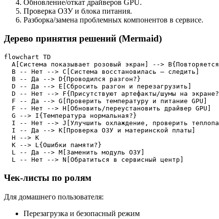
Обновление/откат драйверов GPU.
Проверка ОЗУ и блока питания.
Разборка/замена проблемных компонентов в сервисе.
Дерево принятия решений (Mermaid)
flowchart TD

  A[Система показывает розовый экран] --> B{Повторяется
  B -- Нет --> C[Система восстановилась — следить]

  B -- Да --> D{Проводился разгон?}

  D -- Да --> E[Сбросить разгон и перезагрузить]

  D -- Нет --> F{Присутствуют артефакты/шумы на экране?
  F -- Да --> G[Проверить температурy и питание GPU]

  F -- Нет --> H[Обновить/переустановить драйвер GPU]

  G --> I{Температура нормальная?}

  I -- Нет --> J[Улучшить охлаждение, проверить теплопа
  I -- Да --> K[Проверка ОЗУ и материнской платы]

  H --> K

  K --> L{Ошибки памяти?}

  L -- Да --> M[Заменить модуль ОЗУ]

  L -- Нет --> N[Обратиться в сервисный центр]
Чек-листы по ролям
Для домашнего пользователя:
Перезагрузка и безопасный режим