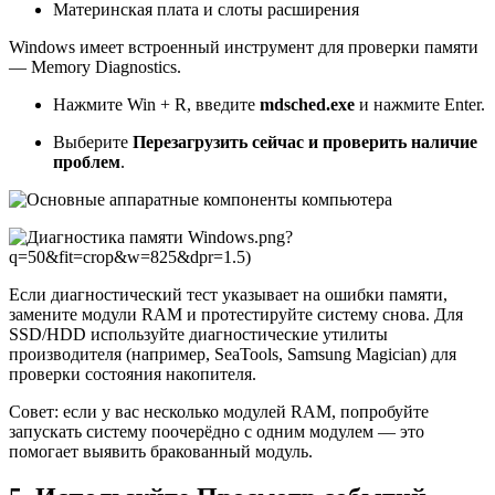
Материнская плата и слоты расширения
Windows имеет встроенный инструмент для проверки памяти
— Memory Diagnostics.
Нажмите Win + R, введите
mdsched.exe
и нажмите Enter.
Выберите
Перезагрузить сейчас и проверить наличие
проблем
.
.png?
q=50&fit=crop&w=825&dpr=1.5)
Если диагностический тест указывает на ошибки памяти,
замените модули RAM и протестируйте систему снова. Для
SSD/HDD используйте диагностические утилиты
производителя (например, SeaTools, Samsung Magician) для
проверки состояния накопителя.
Совет: если у вас несколько модулей RAM, попробуйте
запускать систему поочерёдно с одним модулем — это
помогает выявить бракованный модуль.