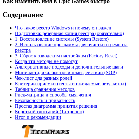
Как изменить имя в Epic Games быстро
Содержание
Что такое реестр Windows и почему он важен
Подготовка: резервная копия реестра (обязательно)
1. Восстановление системы (System Restore)
2. Использование программы для очистки и ремонта
реестра
3. Сброс к заводским настройкам (Factory Reset)
Когда эти методы не помогут
Альтернативные подходы и дополнительные шаги
Мини‑методика: быстрый план действий (SOP)
Чек‑лист для разных ролей
Критерии приёмки (тесты и ожидаемые результаты)
Таблица сравнения методов
Риск‑матрица и способы смягчения
Безопасность и приватность
Простая диаграмма принятия решения
Короткий глоссарий (1‑строчно)
Итог и рекомендации