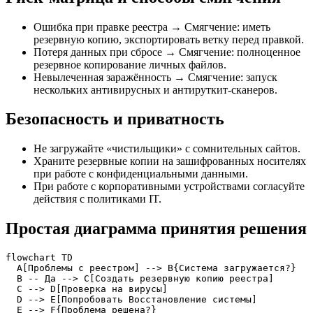
Ошибка при правке реестра → Смягчение: иметь
резервную копию, экспортировать ветку перед правкой.
Потеря данных при сбросе → Смягчение: полноценное
резервное копирование личных файлов.
Невылеченная заражённость → Смягчение: запуск
нескольких антивирусных и антируткит-сканеров.
Безопасность и приватность
Не загружайте «чистильщики» с сомнительных сайтов.
Храните резервные копии на зашифрованных носителях
при работе с конфиденциальными данными.
При работе с корпоративными устройствами согласуйте
действия с политиками IT.
Простая диаграмма принятия решения
flowchart TD

  A[Проблемы с реестром] --> B{Система загружается?}

  B -- Да --> C[Создать резервную копию реестра]

  C --> D[Проверка на вирусы]

  D --> E[Попробовать Восстановление системы]

  E --> F{Проблема решена?}
