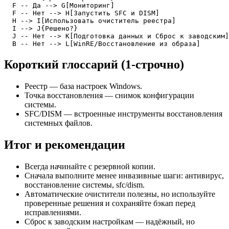
  F -- Да --> G[Мониторинг]

  F -- Нет --> H[Запустить SFC и DISM]

  H --> I[Использовать очиститель реестра]

  I --> J{Решено?}

  J -- Нет --> K[Подготовка данных и Сброс к заводским]

  B -- Нет --> L[WinRE/Восстановление из образа]
Короткий глоссарий (1‑строчно)
Реестр — база настроек Windows.
Точка восстановления — снимок конфигурации
системы.
SFC/DISM — встроенные инструменты восстановления
системных файлов.
Итог и рекомендации
Всегда начинайте с резервной копии.
Сначала выполните менее инвазивные шаги: антивирус,
восстановление системы, sfc/dism.
Автоматические очистители полезны, но используйте
проверенные решения и сохраняйте бэкап перед
исправлениями.
Сброс к заводским настройкам — надёжный, но