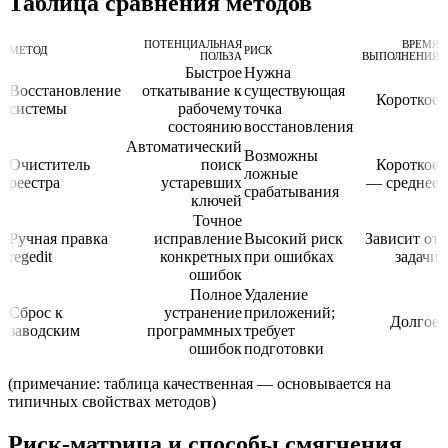
Таблица сравнения методов
ПОТЕНЦИАЛЬНАЯ
ВРЕМЯ
МЕТОД
РИСК
ПОЛЬЗА
ВЫПОЛНЕНИЯ
Быстрое
Нужна
Восстановление
откатывание к
существующая
Короткое
системы
рабочему
точка
состоянию
восстановления
Автоматический
Возможны
Очиститель
поиск
Короткое
ложные
реестра
устаревших
— среднее
срабатывания
ключей
Точное
Ручная правка
исправление
Высокий риск
Зависит от
regedit
конкретных
при ошибках
задачи
ошибок
Полное
Удаление
Сброс к
устранение
приложений;
Долгое
заводским
программных
требует
ошибок
подготовки
(примечание: таблица качественная — основывается на
типичных свойствах методов)
Риск‑матрица и способы смягчения