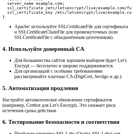
  server_name example.com;

  ssl_certificate /etc/letsencrypt/live/example.com/ful
  ssl_certificate_key /etc/letsencrypt/live/example.com
}
Apache: используйте SSLCertificateFile для сертификата
и SSLCertificateChainFile для промежуточных (или
SSLCertificateFile с объединённым цепочником).
4. Используйте доверенный CA
Для большинства сайтов хорошим выбором будет Let’s
Encrypt — бесплатно и широко поддерживается.
Для организаций с особыми требованиями
рассматривайте платные CA (DigiCert, Sectigo и др.).
5. Автоматизация продления
Настройте автоматическое обновление сертификатов
(например, Certbot для Let’s Encrypt). Это снижает риск
истечения срока действия.
6. Тестирование безопасности и соответствия
Пройдите проверку SSL Labs (Qualys SSL Labs) для