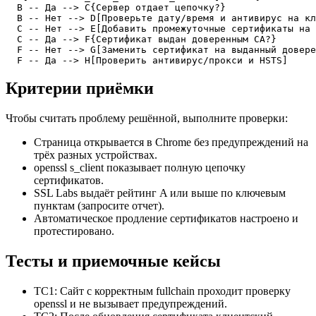
  B -- Да --> C{Сервер отдает цепочку?}

  B -- Нет --> D[Проверьте дату/время и антивирус на кл
  C -- Нет --> E[Добавить промежуточные сертификаты на 
  C -- Да --> F{Сертификат выдан доверенным CA?}

  F -- Нет --> G[Заменить сертификат на выданный довере
  F -- Да --> H[Проверить антивирус/прокси и HSTS]
Критерии приёмки
Чтобы считать проблему решённой, выполните проверки:
Страница открывается в Chrome без предупреждений на
трёх разных устройствах.
openssl s_client показывает полную цепочку
сертификатов.
SSL Labs выдаёт рейтинг A или выше по ключевым
пунктам (запросите отчет).
Автоматическое продление сертификатов настроено и
протестировано.
Тесты и приемочные кейсы
TC1: Сайт с корректным fullchain проходит проверку
openssl и не вызывает предупреждений.