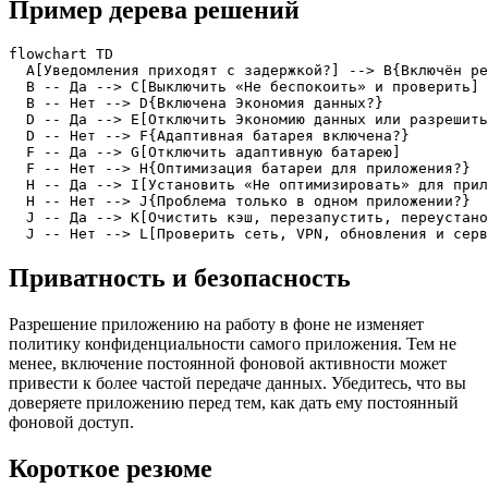
Пример дерева решений
flowchart TD

  A[Уведомления приходят с задержкой?] --> B{Включён ре
  B -- Да --> C[Выключить «Не беспокоить» и проверить]

  B -- Нет --> D{Включена Экономия данных?}

  D -- Да --> E[Отключить Экономию данных или разрешить
  D -- Нет --> F{Адаптивная батарея включена?}

  F -- Да --> G[Отключить адаптивную батарею]

  F -- Нет --> H{Оптимизация батареи для приложения?}

  H -- Да --> I[Установить «Не оптимизировать» для прил
  H -- Нет --> J{Проблема только в одном приложении?}

  J -- Да --> K[Очистить кэш, перезапустить, переустано
  J -- Нет --> L[Проверить сеть, VPN, обновления и серв
Приватность и безопасность
Разрешение приложению на работу в фоне не изменяет
политику конфиденциальности самого приложения. Тем не
менее, включение постоянной фоновой активности может
привести к более частой передаче данных. Убедитесь, что вы
доверяете приложению перед тем, как дать ему постоянный
фоновой доступ.
Короткое резюме