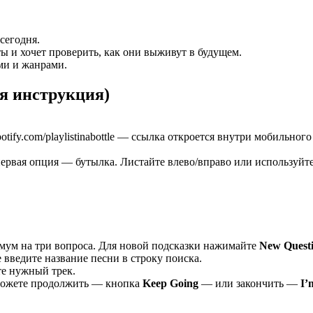
сегодня.
ы и хочет проверить, как они выживут в будущем.
ми и жанрами.
ная инструкция)
tify.com/playlistinabottle — ссылка откроется внутри мобильного
ервая опция — бутылка. Листайте влево/вправо или используйт
имум на три вопроса. Для новой подсказки нажимайте
New Quest
е введите название песни в строку поиска.
те нужный трек.
можете продолжить — кнопка
Keep Going
— или закончить —
I’