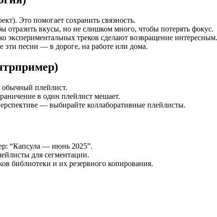
оект). Это помогает сохранить связность.
бы отразить вкусы, но не слишком много, чтобы потерять фокус.
ько экспериментальных треков сделают возвращение интересным
е эти песни — в дороге, на работе или дома.
контрпример)
е обычный плейлист.
раничение в один плейлист мешает.
 перспективе — выбирайте коллаборативные плейлисты.
ер: “Капсула — июнь 2025”.
лейлисты для сегментации.
ов библиотеки и их резервного копирования.