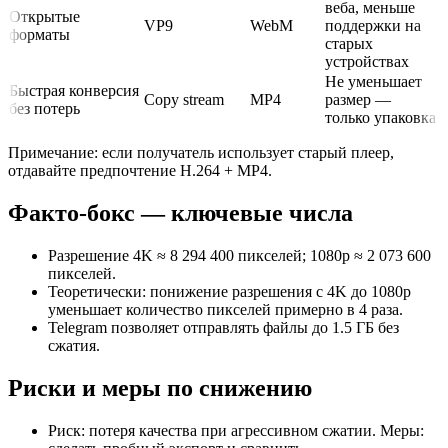
веба, меньше
Открытые
VP9
WebM
поддержки на
форматы
старых
устройствах
Не уменьшает
Быстрая конверсия
Copy stream
MP4
размер —
без потерь
только упаковка
Примечание: если получатель использует старый плеер,
отдавайте предпочтение H.264 + MP4.
Факто-бокс — ключевые числа
Разрешение 4K ≈ 8 294 400 пикселей; 1080p ≈ 2 073 600
пикселей.
Теоретически: понижение разрешения с 4K до 1080p
уменьшает количество пикселей примерно в 4 раза.
Telegram позволяет отправлять файлы до 1.5 ГБ без
сжатия.
Риски и меры по снижению
Риск: потеря качества при агрессивном сжатии. Меры: