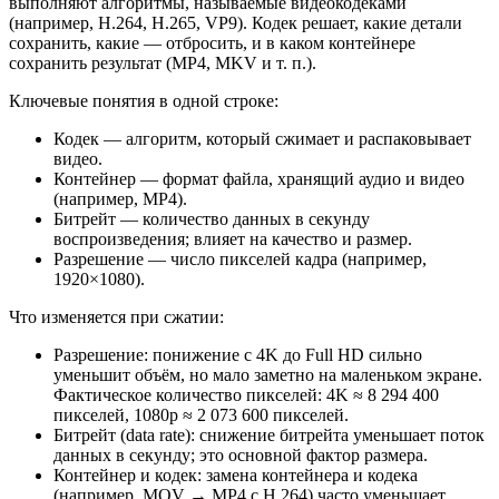
выполняют алгоритмы, называемые видеокодеками
(например, H.264, H.265, VP9). Кодек решает, какие детали
сохранить, какие — отбросить, и в каком контейнере
сохранить результат (MP4, MKV и т. п.).
Ключевые понятия в одной строке:
Кодек — алгоритм, который сжимает и распаковывает
видео.
Контейнер — формат файла, хранящий аудио и видео
(например, MP4).
Битрейт — количество данных в секунду
воспроизведения; влияет на качество и размер.
Разрешение — число пикселей кадра (например,
1920×1080).
Что изменяется при сжатии:
Разрешение: понижение с 4K до Full HD сильно
уменьшит объём, но мало заметно на маленьком экране.
Фактическое количество пикселей: 4K ≈ 8 294 400
пикселей, 1080p ≈ 2 073 600 пикселей.
Битрейт (data rate): снижение битрейта уменьшает поток
данных в секунду; это основной фактор размера.
Контейнер и кодек: замена контейнера и кодека
(например, MOV → MP4 с H.264) часто уменьшает