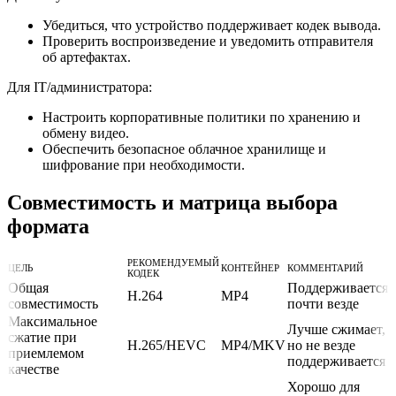
Убедиться, что устройство поддерживает кодек вывода.
Проверить воспроизведение и уведомить отправителя
об артефактах.
Для IT/администратора:
Настроить корпоративные политики по хранению и
обмену видео.
Обеспечить безопасное облачное хранилище и
шифрование при необходимости.
Совместимость и матрица выбора
формата
РЕКОМЕНДУЕМЫЙ
ЦЕЛЬ
КОНТЕЙНЕР
КОММЕНТАРИЙ
КОДЕК
Общая
Поддерживается
H.264
MP4
совместимость
почти везде
Максимальное
Лучше сжимает,
сжатие при
H.265/HEVC
MP4/MKV
но не везде
приемлемом
поддерживается
качестве
Хорошо для