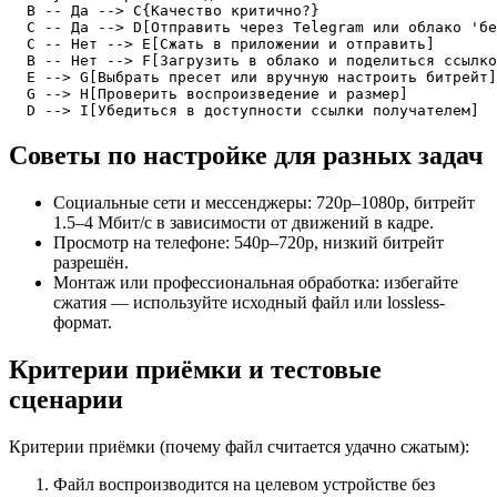
  B -- Да --> C{Качество критично?}

  C -- Да --> D[Отправить через Telegram или облако 'бе
  C -- Нет --> E[Сжать в приложении и отправить]

  B -- Нет --> F[Загрузить в облако и поделиться ссылко
  E --> G[Выбрать пресет или вручную настроить битрейт]

  G --> H[Проверить воспроизведение и размер]

  D --> I[Убедиться в доступности ссылки получателем]
Советы по настройке для разных задач
Социальные сети и мессенджеры: 720p–1080p, битрейт
1.5–4 Мбит/с в зависимости от движений в кадре.
Просмотр на телефоне: 540p–720p, низкий битрейт
разрешён.
Монтаж или профессиональная обработка: избегайте
сжатия — используйте исходный файл или lossless-
формат.
Критерии приёмки и тестовые
сценарии
Критерии приёмки (почему файл считается удачно сжатым):
Файл воспроизводится на целевом устройстве без