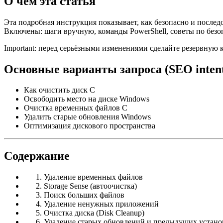
О чём эта статья
Эта подробная инструкция показывает, как безопасно и послед
Включены: шаги вручную, команды PowerShell, советы по безо
Important: перед серьёзными изменениями сделайте резервную
Основные варианты запроса (SEO inten
Как очистить диск C
Освободить место на диске Windows
Очистка временных файлов C
Удалить старые обновления Windows
Оптимизация дискового пространства
Содержание
Удаление временных файлов
Storage Sense (автоочистка)
Поиск больших файлов
Удаление ненужных приложений
Очистка диска (Disk Cleanup)
Удаление старых обновлений и предыдущих устано