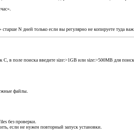
час».
» старше N дней только если вы регулярно не копируете туда ва
к C, в поле поиска введите size:>1GB или size:>500MB для поис
нужные файлы.
les без проверки.
алить, если не нужен повторный запуск установки.