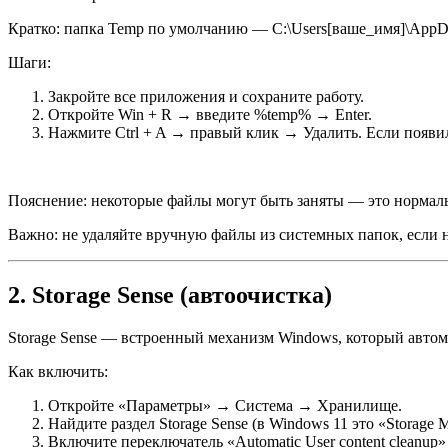
Кратко: папка Temp по умолчанию — C:\Users[ваше_имя]\AppDa
Шаги:
Закройте все приложения и сохраните работу.
Откройте Win + R → введите %temp% → Enter.
Нажмите Ctrl + A → правый клик → Удалить. Если появи
Пояснение: некоторые файлы могут быть заняты — это нормаль
Важно: не удаляйте вручную файлы из системных папок, если н
2. Storage Sense (автоочистка)
Storage Sense — встроенный механизм Windows, который автом
Как включить:
Откройте «Параметры» → Система → Хранилище.
Найдите раздел Storage Sense (в Windows 11 это «Storage 
Включите переключатель «Automatic User content cleanup