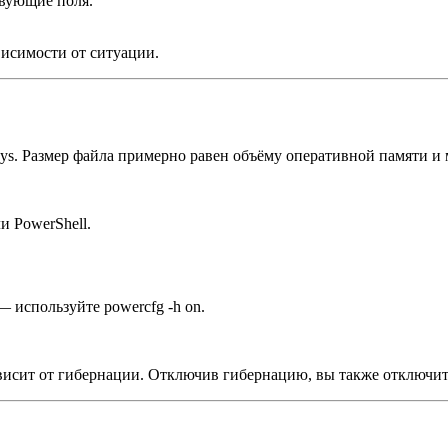
ствующие поля.
ависимости от ситуации.
sys. Размер файла примерно равен объёму оперативной памяти и 
и PowerShell.
— используйте powercfg -h on.
 зависит от гибернации. Отключив гибернацию, вы также отключи