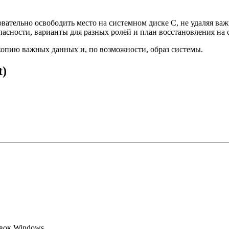
овательно освободить место на системном диске C, не удаляя в
пасности, варианты для разных ролей и план восстановления на
 копию важных данных и, по возможности, образ системы.
t)
вок Windows