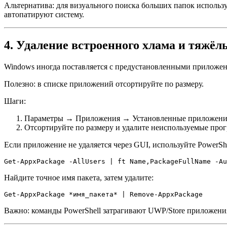
Альтернатива: для визуального поиска больших папок используй
автопатируют систему.
4. Удаление встроенного хлама и тяжё
Windows иногда поставляется с предустановленными приложения
Полезно: в списке приложений отсортируйте по размеру.
Шаги:
Параметры → Приложения → Установленные приложения 
Отсортируйте по размеру и удалите неиспользуемые про
Если приложение не удаляется через GUI, используйте PowerSh
Get-AppxPackage -AllUsers | ft Name,PackageFullName -Au
Найдите точное имя пакета, затем удалите:
Get-AppxPackage *имя_пакета* | Remove-AppxPackage
Важно: команды PowerShell затрагивают UWP/Store приложения