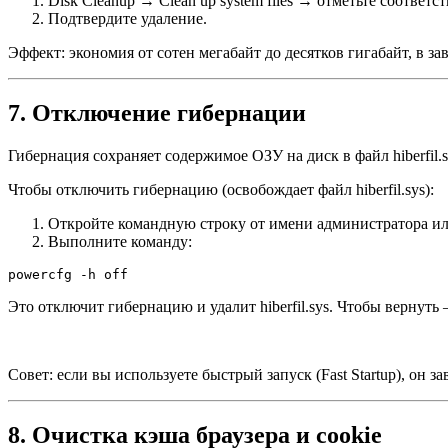
Disk Cleanup → Clean up system files → отметьте соответ
Подтвердите удаление.
Эффект: экономия от сотен мегабайт до десятков гигабайт, в з
7. Отключение гибернации
Гибернация сохраняет содержимое ОЗУ на диск в файл hiberfil.
Чтобы отключить гибернацию (освобождает файл hiberfil.sys):
Откройте командную строку от имени администратора ил
Выполните команду:
powercfg -h off
Это отключит гибернацию и удалит hiberfil.sys. Чтобы вернуть 
Совет: если вы используете быстрый запуск (Fast Startup), он
8. Очистка кэша браузера и cookie