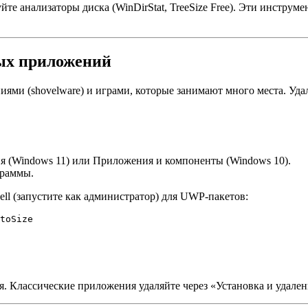
те анализаторы диска (WinDirStat, TreeSize Free). Эти инструм
лых приложений
ми (shovelware) и играми, которые занимают много места. Удал
(Windows 11) или Приложения и компоненты (Windows 10).
граммы.
ell (запустите как администратор) для UWP‑пакетов:
toSize
. Классические приложения удаляйте через «Установка и удале