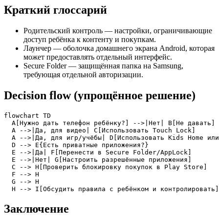
Краткий глоссарий
Родительский контроль — настройки, ограничивающие
доступ ребёнка к контенту и покупкам.
Лаунчер — оболочка домашнего экрана Android, которая
может предоставлять отдельный интерфейс.
Secure Folder — защищённая папка на Samsung,
требующая отдельной авторизации.
Decision flow (упрощённое решение)
flowchart TD

  A[Нужно дать телефон ребёнку?] -->|Нет| B[Не давать]

  A -->|Да, для видео| C[Использовать Touch Lock]

  A -->|Да, для игр/учёбы| D[Использовать Kids Home или
  D --> E{Есть приватные приложения?}

  E -->|Да| F[Перенести в Secure Folder/AppLock]

  E -->|Нет| G[Настроить разрешённые приложения]

  C --> H[Проверить блокировку покупок в Play Store]

  F --> H

  G --> H

  H --> I[Обсудить правила с ребёнком и контролировать]
Заключение