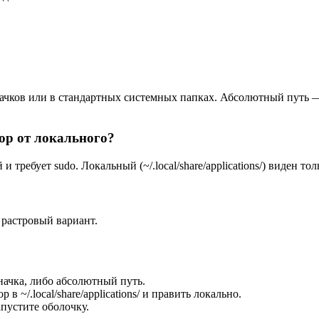
значков или в стандартных системных папках. Абсолютный путь 
top от локального?
ей и требует sudo. Локальный (~/.local/share/applications/) виден
растровый вариант.
значка, либо абсолютный путь.
 ~/.local/share/applications/ и править локально.
пустите оболочку.