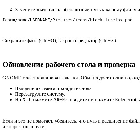
Замените значение на абсолютный путь к вашему файлу ил
Icon=/home/USERNAME/Pictures/icons/black_firefox.png
Сохраните файл (Ctrl+O), закройте редактор (Ctrl+X).
Обновление рабочего стола и проверка
GNOME может кэшировать значки. Обычно достаточно подождат
Выйдите из сеанса и войдите снова.
Перезагрузите систему.
На X11: нажмите Alt+F2, введите r и нажмите Enter, чтоб
Если и это не помогает, убедитесь, что путь и расширение фай
и корректного пути.