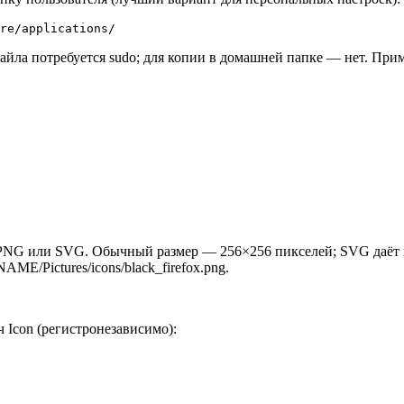
re/applications/
айла потребуется sudo; для копии в домашней папке — нет. Прим
е PNG или SVG. Обычный размер — 256×256 пикселей; SVG даёт
E/Pictures/icons/black_firefox.png.
 Icon (регистронезависимо):