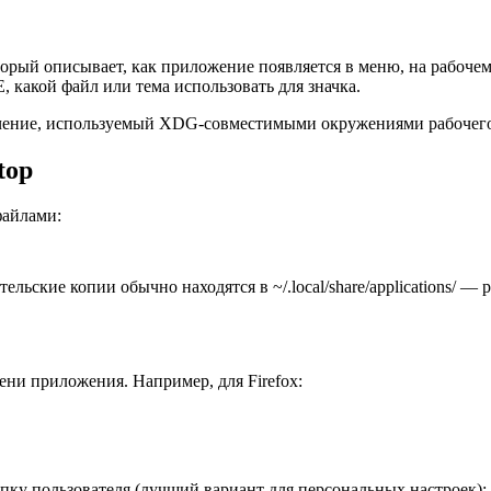
орый описывает, как приложение появляется в меню, на рабочем
, какой файл или тема использовать для значка.
ачение, используемый XDG-совместимыми окружениями рабочего
top
файлами:
льские копии обычно находятся в ~/.local/share/applications/ — 
ни приложения. Например, для Firefox:
апку пользователя (лучший вариант для персональных настроек):