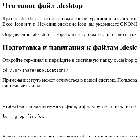
Что такое файл .desktop
Кратко: .desktop — это текстовый конфигурационный файл, кот
Exec, Icon и т. п. Изменив значение Icon, вы указываете GNOME
Определение: .desktop — короткий текстовый файл с ключ=зн
Подготовка и навигация к файлам .desk
Откройте терминал и перейдите в системную папку с .desktop 
cd /usr/share/applications/
Примечание: путь может отличаться в вашей системе. Пользовате
системные файлы.
Чтобы быстро найти нужный файл, отфильтруйте список по име
ls | grep firefox
Если вы не хотите менять системный файл, скопируйте его в п