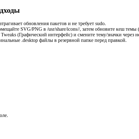
одходы
 затрагивает обновления пакетов и не требует sudo.
мещайте SVG/PNG в /usr/share/icons/
/, затем обновите кеш темы 
eaks (Графический интерфейс) и смените тему/значки через н
инальные .desktop файлы в резервной папке перед правкой.
оле.