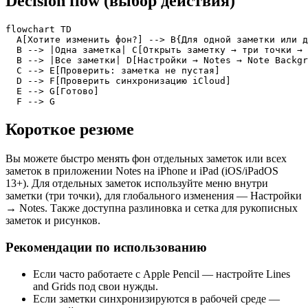
Decision flow (выбор действия)
flowchart TD

  A[Хотите изменить фон?] --> B{Для одной заметки или д
  B --> |Одна заметка| C[Открыть заметку → три точки → 
  B --> |Все заметки| D[Настройки → Notes → Note Backgr
  C --> E[Проверить: заметка не пустая]

  D --> F[Проверить синхронизацию iCloud]

  E --> G[Готово]

  F --> G
Короткое резюме
Вы можете быстро менять фон отдельных заметок или всех
заметок в приложении Notes на iPhone и iPad (iOS/iPadOS
13+). Для отдельных заметок используйте меню внутри
заметки (три точки), для глобального изменения — Настройки
→ Notes. Также доступна разлиновка и сетка для рукописных
заметок и рисунков.
Рекомендации по использованию
Если часто работаете с Apple Pencil — настройте Lines
and Grids под свои нужды.
Если заметки синхронизируются в рабочей среде —