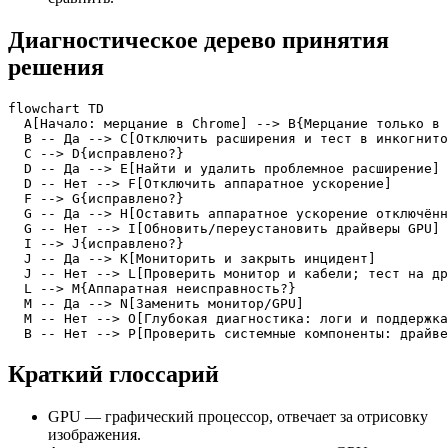
Диагностическое дерево принятия
решения
flowchart TD

  A[Начало: мерцание в Chrome] --> B{Мерцание только в 
  B -- Да --> C[Отключить расширения и тест в инкогнито
  C --> D{исправлено?}

  D -- Да --> E[Найти и удалить проблемное расширение]

  D -- Нет --> F[Отключить аппаратное ускорение]

  F --> G{исправлено?}

  G -- Да --> H[Оставить аппаратное ускорение отключённ
  G -- Нет --> I[Обновить/переустановить драйверы GPU]

  I --> J{исправлено?}

  J -- Да --> K[Мониторить и закрыть инцидент]

  J -- Нет --> L[Проверить монитор и кабели; тест на др
  L --> M{Аппаратная неисправность?}

  M -- Да --> N[Заменить монитор/GPU]

  M -- Нет --> O[Глубокая диагностика: логи и поддержка
  B -- Нет --> P[Проверить системные компоненты: драйв
Краткий глоссарий
GPU — графический процессор, отвечает за отрисовку
изображения.